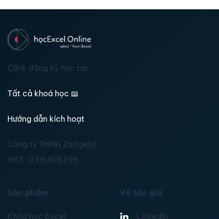
Click đăng ký học tại:
Tất cả khoá học
📖
Hướng dẫn kích hoạt
Công ty TNHH Zeitgeist
MST:
0315976395
Sản phẩm
Về tác giả
Khóa học Excel
Linkedin