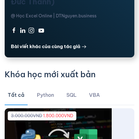
Đức Thanh)
@ Học Excel Online | DTNguyen.business
·
·
·
Bài viết khác của cùng tác giả
Khóa học mới xuất bản
Tất cả
Python
SQL
VBA
3.000.000
VND
1.800.000
VND