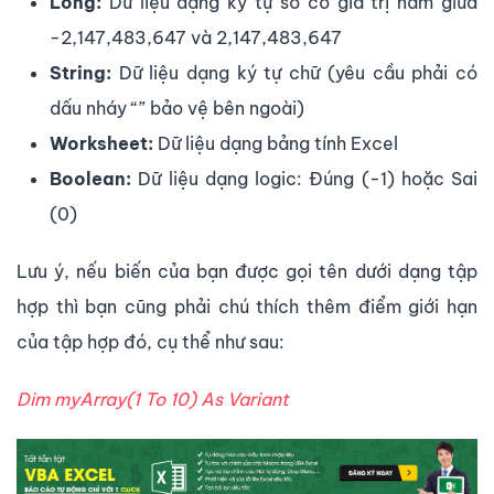
Long:
Dữ liệu dạng ký tự số có giá trị nằm giữa
-2,147,483,647 và 2,147,483,647
String:
Dữ liệu dạng ký tự chữ (yêu cầu phải có
dấu nháy “” bảo vệ bên ngoài)
Worksheet:
Dữ liệu dạng bảng tính Excel
Boolean:
Dữ liệu dạng logic: Đúng (-1) hoặc Sai
(0)
Lưu ý, nếu biến của bạn được gọi tên dưới dạng tập
hợp thì bạn cũng phải chú thích thêm điểm giới hạn
của tập hợp đó, cụ thể như sau:
Dim myArray(1 To 10) As Variant