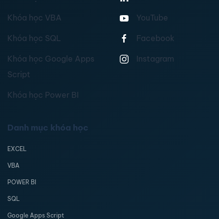
Khóa học VBA
YouTube
Khóa học SQL
Facebook
Khóa học Google Apps
Instagram
Script
Khóa học Power BI
Danh mục khóa học
EXCEL
VBA
POWER BI
SQL
Google Apps Script