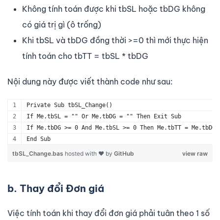
Không tính toán được khi tbSL hoặc tbDG không
có giá trị gì (ô trống)
Khi tbSL và tbDG đồng thời >=0 thì mới thực hiện
tính toán cho tbTT = tbSL * tbDG
Nội dung này được viết thành code như sau:
Private Sub tbSL_Change()
If Me.tbSL = "" Or Me.tbDG = "" Then Exit Sub
If Me.tbDG >= 0 And Me.tbSL >= 0 Then Me.tbTT = Me.tbDG 
End Sub
tbSL_Change.bas
hosted with ❤ by
GitHub
view raw
b. Thay đổi Đơn giá
Việc tính toán khi thay đổi đơn giá phải tuân theo 1 số