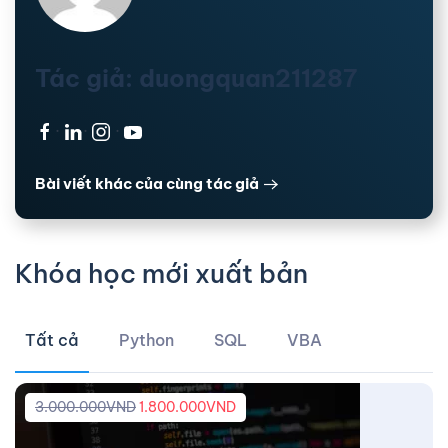
Tác giả: duongquan211287
·
·
·
Bài viết khác của cùng tác giả
Khóa học mới xuất bản
Tất cả
Python
SQL
VBA
3.000.000
VND
1.800.000
VND