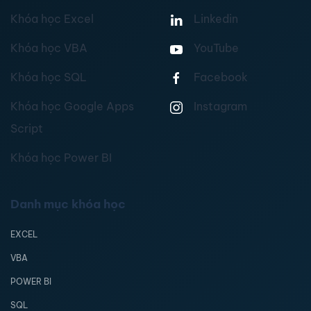
Khóa học Excel
Linkedin
Khóa học VBA
YouTube
Khóa học SQL
Facebook
Khóa học Google Apps
Instagram
Script
Khóa học Power BI
Danh mục khóa học
EXCEL
VBA
POWER BI
SQL