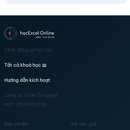
Click đăng ký học tại:
Tất cả khoá học
📖
Hướng dẫn kích hoạt
Công ty TNHH Zeitgeist
MST:
0315976395
Sản phẩm
Về tác giả