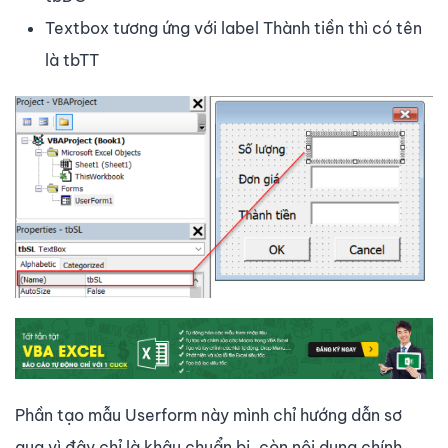
Textbox tương ứng với label Thành tiền thì có tên
là tbTT
Phần tạo mẫu Userform này mình chỉ hướng dẫn sơ
qua vì đây chỉ là khâu chuẩn bị, còn nội dung chính