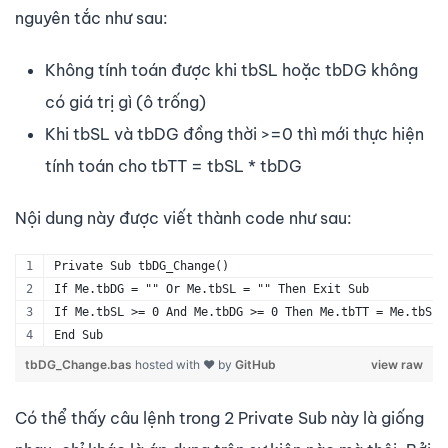
nguyên tắc như sau:
Không tính toán được khi tbSL hoặc tbDG không
có giá trị gì (ô trống)
Khi tbSL và tbDG đồng thời >=0 thì mới thực hiện
tính toán cho tbTT = tbSL * tbDG
Nội dung này được viết thành code như sau:
Private Sub tbDG_Change()
If Me.tbDG = "" Or Me.tbSL = "" Then Exit Sub
If Me.tbSL >= 0 And Me.tbDG >= 0 Then Me.tbTT = Me.tbSL 
End Sub
tbDG_Change.bas
hosted with ❤ by
GitHub
view raw
Có thể thấy câu lệnh trong 2 Private Sub này là giống