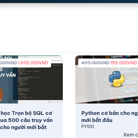
.000
VND
1.600.000
VND
499.000
VND
199.000
VND
 học Trọn bộ SQL cơ
Python cơ bản cho ng
ua 500 câu truy vấn
mới bắt đầu
cho người mới bắt
PY100
Xem ch