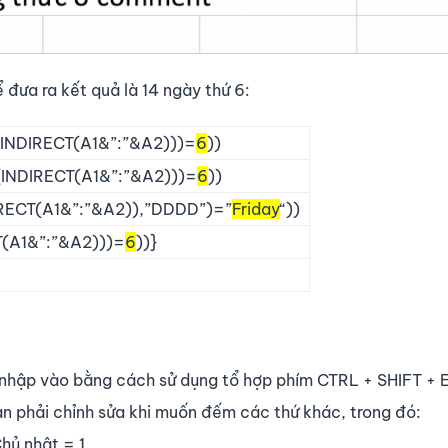
 đưa ra kết quả là 14 ngày thứ 6:
DIRECT(A1&”:”&A2)))=
6
))
DIRECT(A1&”:”&A2)))=
6
))
CT(A1&”:”&A2)),”DDDD”)=”
Friday
“))
A1&”:”&A2)))=
6
))}
 nhập vào bằng cách sử dụng tổ hợp phím CTRL + SHIFT +
n phải chỉnh sửa khi muốn đếm các thứ khác, trong đó:
Chủ nhật = 1