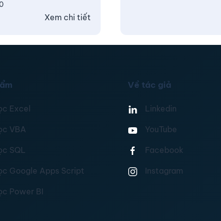
0
Xem chi tiết
hẩm
Về tác giả
ọc Excel
Linkedin
ọc VBA
YouTube
ọc SQL
Facebook
ọc Google Apps Script
Instagram
ọc Power BI