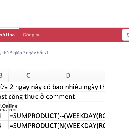
oá Học
Công cụ
y thứ 6 giữa 2 ngày bất kì