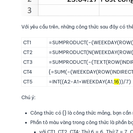
Với yêu cầu trên, những công thức sau đây có thể
CT1
=SUMPRODUCT(–(WEEKDAY(ROW(IN
CT2
=SUMPRODUCT(N(WEEKDAY(ROW(IN
CT3
=SUMPRODUCT(–(TEXT(ROW(INDIRE
CT4
{=SUM(–(WEEKDAY(ROW(INDIRECT(
CT5
=INT((A2-A1+WEEKDAY(A1,
16
))/7)
Chú ý:
Công thức có {} là công thức mảng, bạn cần
Phần tô màu vàng trong công thức là phần bạ
với CT1, CT2, CT4: Thứ 6 = 6, Thứ 7 = 7, 