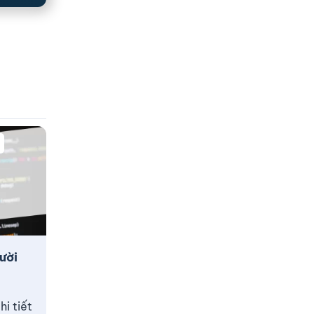
ười
i tiết