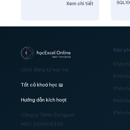
SQL10
Xem chi tiết
Sản p
Khóa h
Click đăng ký học tại:
Khóa h
Tất cả khoá học
📖
Khóa h
Hướng dẫn kích hoạt
Khóa h
Khóa h
Công ty TNHH Zeitgeist
MST:
0315976395