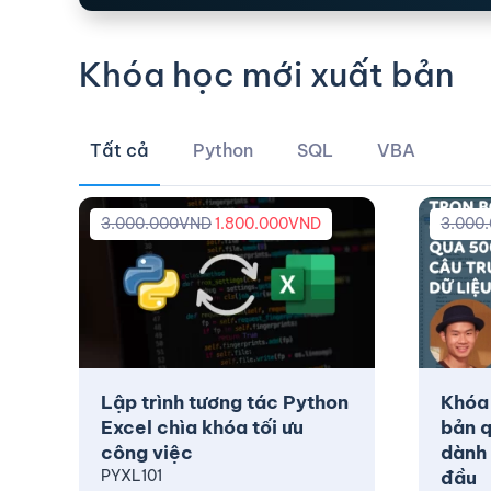
Khóa học mới xuất bản
Tất cả
Python
SQL
VBA
3.000.000
VND
1.800.000
VND
3.000
Lập trình tương tác Python
Khóa
Excel chìa khóa tối ưu
bản q
công việc
dành 
PYXL101
đầu