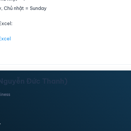
ay, Chủ nhật = Sunday
Excel:
Excel
(Nguyễn Đức Thanh)
iness