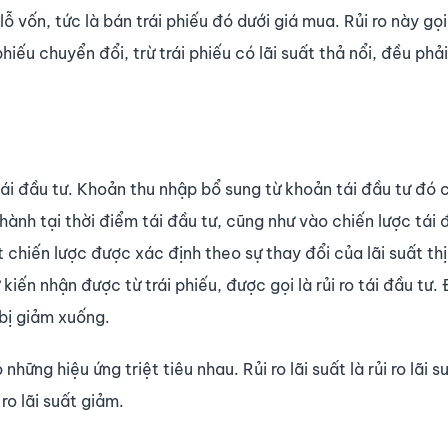
lỗ vốn, tức là bán trái phiếu đó dưới giá mua. Rủi ro này gọi 
 phiếu chuyển đổi, trừ trái phiếu có lãi suất thả nổi, đều phải
ái đầu tư. Khoản thu nhập bổ sung từ khoản tái đầu tư đó
n hành tại thời điểm tái đầu tư, cũng như vào chiến lược tái 
 chiến lược được xác định theo sự thay đổi của lãi suất thị
iến nhận được từ trái phiếu, được gọi là rủi ro tái đầu tư. Đ
 bị giảm xuống.
ó những hiệu ứng triệt tiêu nhau. Rủi ro lãi suất là rủi ro lãi 
 ro lãi suất giảm.