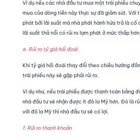
Ví dụ nếu các nhà đầu tư mua một trái phiếu chuy
mua của dòng tiền này thực sự đã giảm sút. Với tr
phát bởi lãi suất mà nhà phát hành hứa trả là cố 
lãi suất thả nổi có rủi ro lạm phát ở mức thấp hơ
e. Rủi ro tỷ giá hối đoái
Khi tỷ giá hối đoái thay đổi theo chiều hướng đồng
trái phiếu này sẽ gặp phải rủi ro.
Ví dụ như, nếu trái phiếu được thanh toán bằng đ
nhà đầu tư sẽ nhận được ít đô la Mỹ hơn. Đó là rủ
với đô la Mỹ thì nhà đầu tư sẽ có lợi.
f. Rủi ro thanh khoản