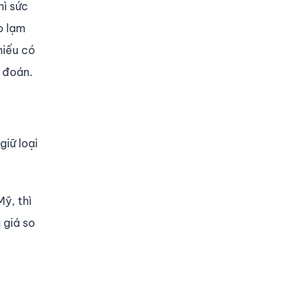
hì sức
o lạm
hiếu có
ự đoán.
giữ loại
ỹ, thì
 giá so