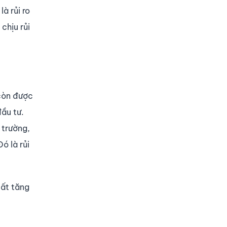
là rủi ro
 chịu rủi
 còn được
đầu tư.
 trường,
ó là rủi
suất tăng