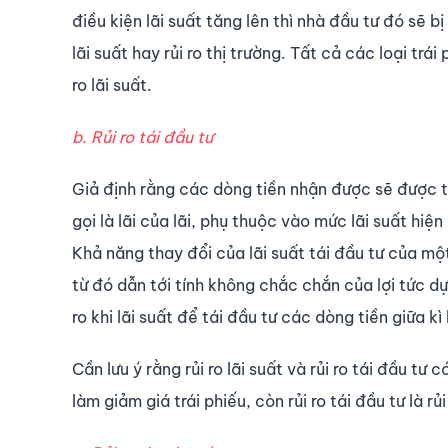
điều kiện lãi suất tăng lên thì nhà đầu tư đó sẽ bị 
lãi suất hay rủi ro thị trường. Tất cả các loại trái
ro lãi suất.
b. Rủi ro tái đầu tư
Giả định rằng các dòng tiền nhận được sẽ được t
gọi là lãi của lãi, phụ thuộc vào mức lãi suất hiệ
Khả năng thay đổi của lãi suất tái đầu tư của một
từ đó dẫn tới tính không chắc chắn của lợi tức dự k
ro khi lãi suất để tái đầu tư các dòng tiền giữa kì
Cần lưu ý rằng rủi ro lãi suất và rủi ro tái đầu tư c
làm giảm giá trái phiếu, còn rủi ro tái đầu tư là rủi