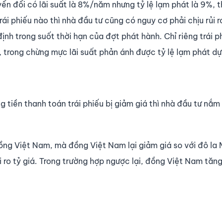
ển đổi có lãi suất là 8%/năm nhưng tỷ lệ lạm phát là 9%, t
ái phiếu nào thì nhà đầu tư cũng có nguy cơ phải chịu rủi r
định trong suốt thời hạn của đợt phát hành. Chỉ riêng trái p
n, trong chừng mực lãi suất phản ánh được tỷ lệ lạm phát d
 tiền thanh toán trái phiếu bị giảm giá thì nhà đầu tư nắm 
ồng Việt Nam, mà đồng Việt Nam lại giảm giá so với đô la M
i ro tỷ giá. Trong trường hợp ngược lại, đồng Việt Nam tăng