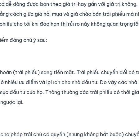
có dễ dàng được bán theo giá trị hay gần với giá trị không
oảng cách giữa giá hỏi mua và giá chào bán trái phiếu mà n
phiếu cho tới khi đáo hạn thì rủi ro này không quan trọng l
điểm đáng chú ý sau:
oán (trái phiếu) sang tiền mặt. Trái phiếu chuyển đổi có t
có nhiều ưu điểm và lợi ích cho nhà đầu tư. Do vậy các nhà
mục đầu tư của họ. Thông thường các trái phiếu có thời gi
ngược lại.
 cho phép trái chủ có quyền (nhưng không bắt buộc) chuyể