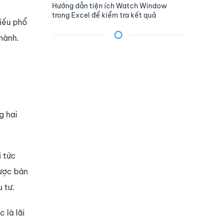
Hướng dẫn tiện ích Watch Window
trong Excel để kiểm tra kết quả
hiếu phổ
hành.
g hai
i tức
được bán
u tư.
 là lãi