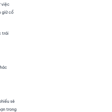
 việc
m giữ cổ
 trái
khác
 phiếu sẽ
hạn trong