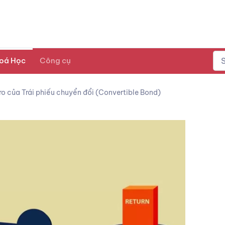
oá Học
Công cụ
ủi ro của Trái phiếu chuyển đổi (Convertible Bond)