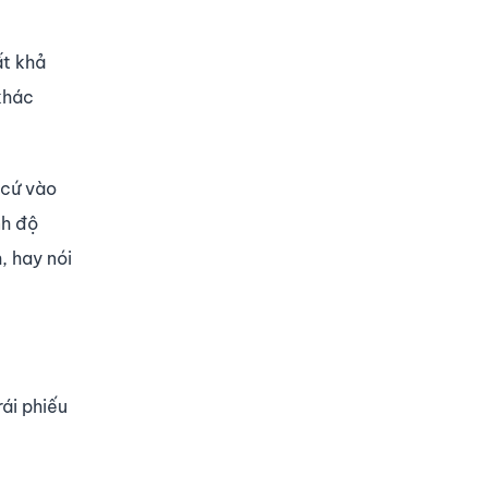
ất khả
khác
 cứ vào
nh độ
, hay nói
rái phiếu