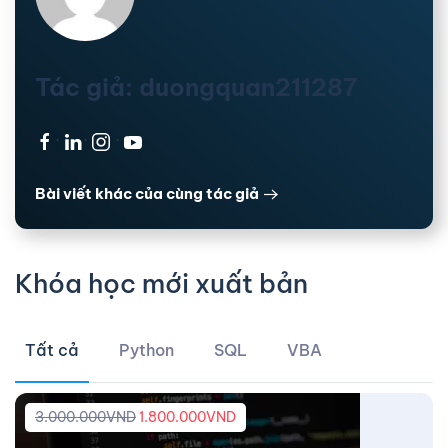
Tác giả: duongquan211287
·
·
·
Bài viết khác của cùng tác giả
Khóa học mới xuất bản
Tất cả
Python
SQL
VBA
3.000.000
VND
1.800.000
VND