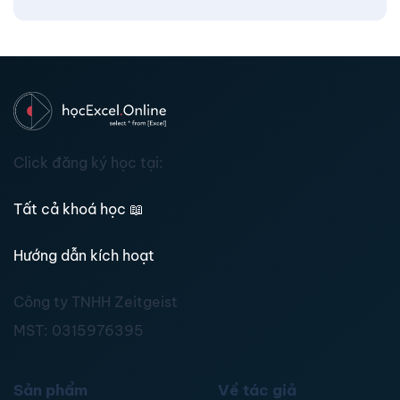
Click đăng ký học tại:
Tất cả khoá học
📖
Hướng dẫn kích hoạt
Công ty TNHH Zeitgeist
MST:
0315976395
Sản phẩm
Về tác giả