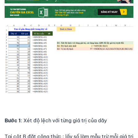
Bước 1
: Xét độ lệch với từng giá trị của dãy
Tại cột B đặt công thức : lấy số làm mẫu trừ mỗi giá trị