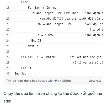
    Else
        For Each r In rng
          If Abs(Target - r) < Mx Then    'Xác định sai
              'Hàm Abs để lấy giá trị tuyệt đối của phé
              Mx = Abs(Target - r)        'Nếu độ lệch 
                                            'thì sẽ lấy
              i = r.Row                   'Xác định dòn
          End If
        Next r
    Cells(i, 2) = "Match"       'Khi xét hết các giá tr
                                  'sẽ là vị trí số gần 
    End If
End Sub
Tim_so_gan_dung.bas
hosted with ❤ by
GitHub
view raw
Chạy thử câu lệnh trên chúng ta thu được kết quả như
sau: