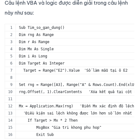
Câu lệnh VBA và logic được diễn giải trong câu lệnh
này như sau:
Sub Tim_so_gan_dung()
Dim rng As Range
Dim r As Range
Dim Mx As Single
Dim i As Long
Dim Target As Integer
  Target = Range("E2").Value  'Số làm mẫu tại ô E2
Set rng = Range([A3], Range("A" & Rows.Count).End(xlUp)
rng.Offset(, 1).ClearContents   'Xóa kết quả tại cột B 
Mx = Application.Max(rng)   'Biến Mx xác định độ lệch. 
  'Điều kiện sai lệch không được lớn hơn số lớn nhất
    If Target > Mx * 2 Then
        MsgBox "Gia tri khong phu hop"
        Exit Sub