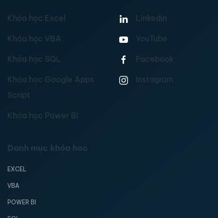
Khóa học Excel
Linkedin
Khóa học VBA
YouTube
Khóa học SQL
Facebook
Khóa học Google Apps
Instagram
Script
Khóa học Power BI
Danh mục khóa học
EXCEL
VBA
POWER BI