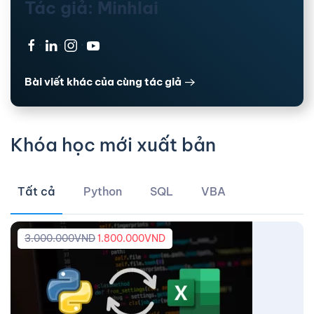
Tác giả: Minhlai
·
·
·
Bài viết khác của cùng tác giả
Khóa học mới xuất bản
Tất cả
Python
SQL
VBA
3.000.000
VND
1.800.000
VND