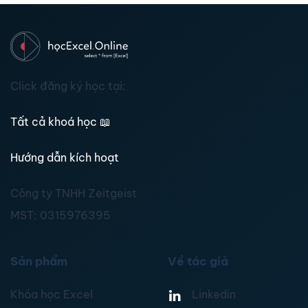
Click đăng ký học tại:
Tất cả khoá học
📖
Hướng dẫn kích hoạt
Công ty TNHH Zeitgeist
MST:
0315976395
Sản phẩm
Về tác giả
Khóa học Excel
Linkedin