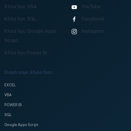
Khóa học VBA
YouTube
Khóa học SQL
Facebook
Khóa học Google Apps
Instagram
Script
Khóa học Power BI
Danh mục khóa học
EXCEL
VBA
POWER BI
SQL
Google Apps Script