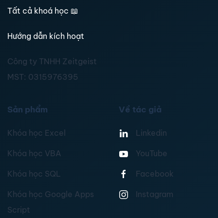
Tất cả khoá học
📖
Hướng dẫn kích hoạt
Công ty TNHH Zeitgeist
MST:
0315976395
Sản phẩm
Về tác giả
Khóa học Excel
Linkedin
Khóa học VBA
YouTube
Khóa học SQL
Facebook
Khóa học Google Apps
Instagram
Script