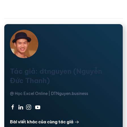
Tác giả: dtnguyen (Nguyễn
Đức Thanh)
@ Học Excel Online | DTNguyen.business
·
·
·
Bài viết khác của cùng tác giả