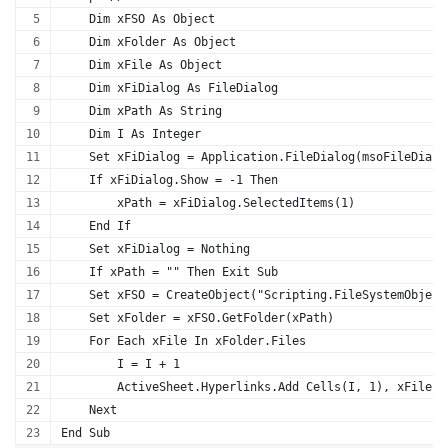
    Dim xFSO As Object
    Dim xFolder As Object
    Dim xFile As Object
    Dim xFiDialog As FileDialog
    Dim xPath As String
    Dim I As Integer
    Set xFiDialog = Application.FileDialog(msoFileDialo
    If xFiDialog.Show = -1 Then
        xPath = xFiDialog.SelectedItems(1)
    End If
    Set xFiDialog = Nothing
    If xPath = "" Then Exit Sub
    Set xFSO = CreateObject("Scripting.FileSystemObject
    Set xFolder = xFSO.GetFolder(xPath)
    For Each xFile In xFolder.Files
        I = I + 1
        ActiveSheet.Hyperlinks.Add Cells(I, 1), xFile.P
    Next
End Sub