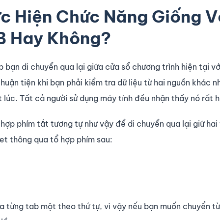
ực Hiện Chức Năng Giống V
B Hay Không?
 bạn di chuyển qua lại giữa cửa sổ chương trình hiện tại vớ
huận tiện khi bạn phải kiểm tra dữ liệu từ hai nguồn khác 
 lúc. Tất cả người sử dụng máy tính đều nhận thấy nó rất h
hợp phím tắt tương tự như vậy để di chuyển qua lại giữ hai
eet thông qua tổ hợp phím sau:
ua từng tab một theo thứ tự, vì vậy nếu bạn muốn chuyển t