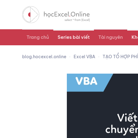
Trang chủ
Series bài viết
Tài nguyên
Kh
blog.hocexcel.online
Excel VBA
TẠO TỔ HỢP PH