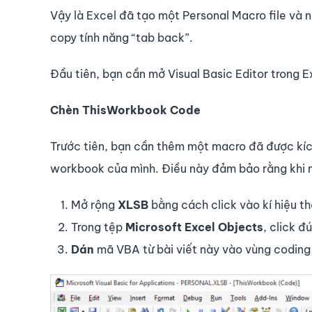
Vậy là Excel đã tạo một Personal Macro file và 
copy tính năng “tab back”.
Đầu tiên, bạn cần mở Visual Basic Editor trong 
Chèn ThisWorkbook Code
Trước tiên, bạn cần thêm một macro đã được kíc
workbook của mình. Điều này đảm bảo rằng khi m
Mở rộng
XLSB
bằng cách click vào kí hiệu t
Trong tệp
Microsoft Excel Objects
, click 
Dán
mã VBA từ bài viết này vào vùng codin