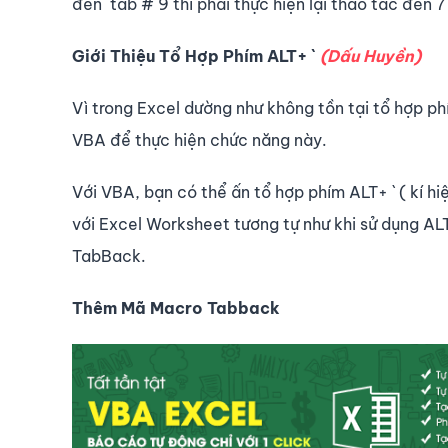
đến tab # 9 thì phải thực hiện lại thao tác đến 7 
Giới Thiệu Tổ Hợp Phím ALT+ `
(Dấu Huyền)
Vì trong Excel dường như không tồn tại tổ hợp ph
VBA để thực hiện chức năng này.
Với VBA, bạn có thể ấn tổ hợp phím ALT+ ` ( kí h
với Excel Worksheet tương tự như khi sử dụng AL
TabBack.
Thêm Mã Macro Tabback