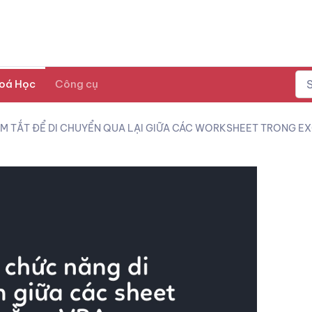
oá Học
Công cụ
ÍM TẮT ĐỂ DI CHUYỂN QUA LẠI GIỮA CÁC WORKSHEET TRONG E