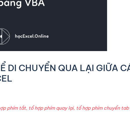
Ể DI CHUYỂN QUA LẠI GIỮA C
CEL
p phím tắt, tổ hợp phím quay lại, tổ hợp phím chuyển tab 