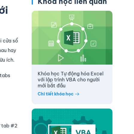
Khóa học liên quan
ới
i cửa sổ
nhau hay
ữu ích.
Khóa học Tự động hóa Excel
 tabs
với lập trình VBA cho người
mới bắt đầu
Chi tiết khóa học
ừ tab #2