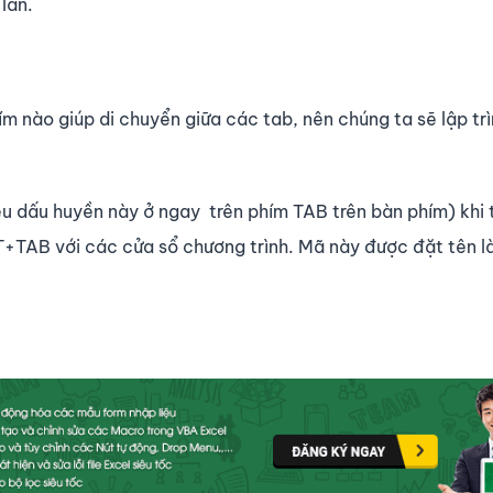
lần.
ím nào giúp di chuyển giữa các tab, nên chúng ta sẽ lập tr
iệu dấu huyền này ở ngay trên phím TAB trên bàn phím) khi
T+TAB với các cửa sổ chương trình. Mã này được đặt tên là