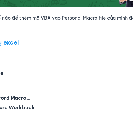
ế nào để thêm mã VBA vào Personal Macro file của mình đ
 excel
le
cord Macro…
acro Workbook