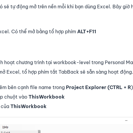
nó sẽ tự động mở trên nền mỗi khi bạn dùng Excel. Bây giờ
Excel. Có thể mở bằng tổ hợp phím
ALT+F11
h hoạt chương trình tại workbook-level trong Personal M
ở Excel, tổ hợp phím tắt TabBack sẽ sẵn sàng hoạt động
hêm bên cạnh file name trong
Project Explorer
(CTRL + R
)
đúp chuột vào
ThisWorkbook
g của
ThisWorkbook