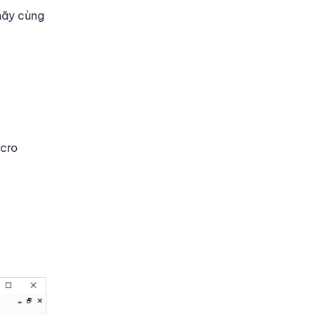
 hãy cùng
acro
.