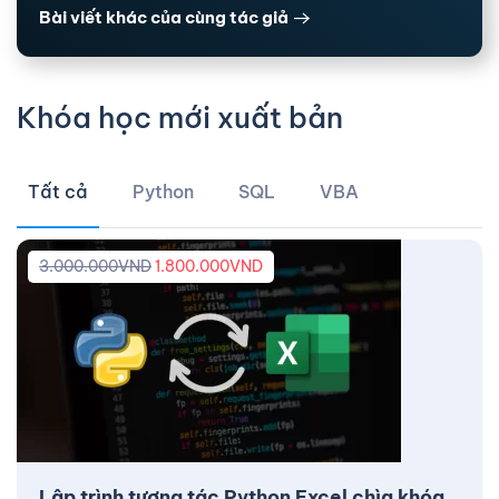
Bài viết khác của cùng tác giả
Khóa học mới xuất bản
Tất cả
Python
SQL
VBA
3.000.000
VND
1.800.000
VND
Lập trình tương tác Python Excel chìa khóa