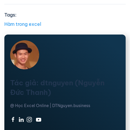
Tags:
Hàm trong excel
Tác giả: dtnguyen (Nguyễn
Đức Thanh)
@ Học Excel Online | DTNguyen.business
·
·
·