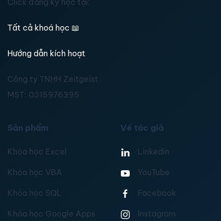
Click đăng ký học tại:
Tất cả khoá học
📖
Hướng dẫn kích hoạt
Công ty TNHH Zeitgeist
MST:
0315976395
Sản phẩm
Về tác giả
Khóa học Excel
Linkedin
Khóa học VBA
YouTube
Khóa học SQL
Facebook
Khóa học Google Apps
Instagram