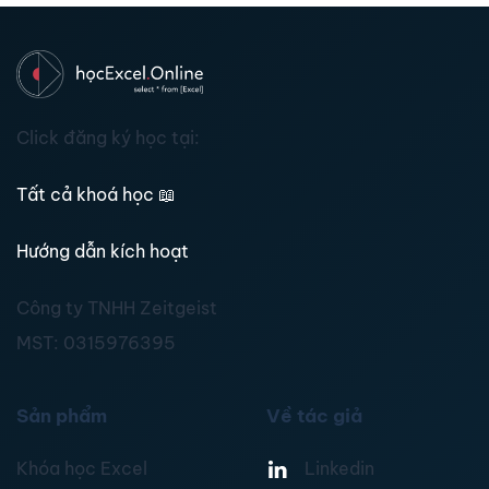
Click đăng ký học tại:
Tất cả khoá học
📖
Hướng dẫn kích hoạt
Công ty TNHH Zeitgeist
MST:
0315976395
Sản phẩm
Về tác giả
Khóa học Excel
Linkedin