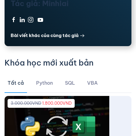
Tác giả: Minhlai
·
·
·
Bài viết khác của cùng tác giả
Khóa học mới xuất bản
Tất cả
Python
SQL
VBA
3.000.000
VND
1.800.000
VND