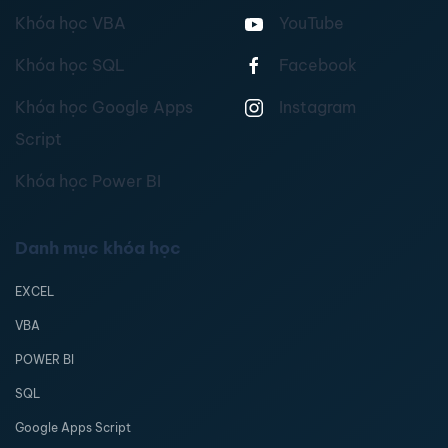
Khóa học VBA
YouTube
Khóa học SQL
Facebook
Khóa học Google Apps
Instagram
Script
Khóa học Power BI
Danh mục khóa học
EXCEL
VBA
POWER BI
SQL
Google Apps Script