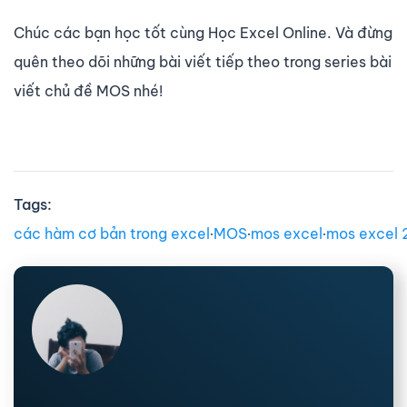
Chúc các bạn học tốt cùng Học Excel Online. Và đừng
quên theo dõi những bài viết tiếp theo trong series bài
viết chủ đề MOS nhé!
Tags:
các hàm cơ bản trong excel
∙
MOS
∙
mos excel
∙
mos excel 