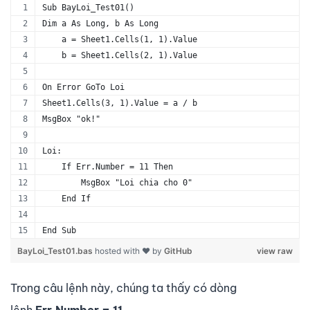
Sub BayLoi_Test01()
Dim a As Long, b As Long
    a = Sheet1.Cells(1, 1).Value
    b = Sheet1.Cells(2, 1).Value
On Error GoTo Loi
Sheet1.Cells(3, 1).Value = a / b
MsgBox "ok!"
Loi:
    If Err.Number = 11 Then
        MsgBox "Loi chia cho 0"
    End If
End Sub
BayLoi_Test01.bas
hosted with ❤ by
GitHub
view raw
Trong câu lệnh này, chúng ta thấy có dòng
lệnh
Err.Number = 11