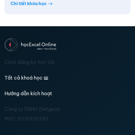
Chi tiết khóa học
Click đăng ký học tại:
Tất cả khoá học
📖
Hướng dẫn kích hoạt
Công ty TNHH Zeitgeist
MST:
0315976395