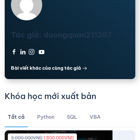
Tác giả: duongquan211287
·
·
·
Bài viết khác của cùng tác giả
Khóa học mới xuất bản
Tất cả
Python
SQL
VBA
3.000.000
VND
1.800.000
VND