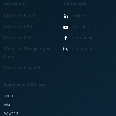
Sản phẩm
Về tác giả
Khóa học Excel
Linkedin
Khóa học VBA
YouTube
Khóa học SQL
Facebook
Khóa học Google Apps
Instagram
Script
Khóa học Power BI
Danh mục khóa học
EXCEL
VBA
POWER BI