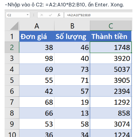
-Nhập vào ô C2: =A2:A10*B2:B10, ấn Enter. Xong.