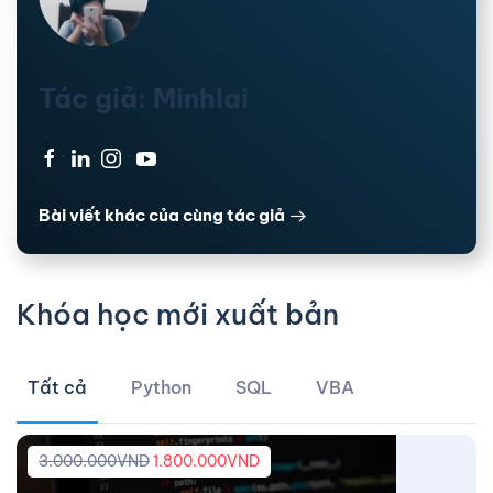
Tác giả: Minhlai
·
·
·
Bài viết khác của cùng tác giả
Khóa học mới xuất bản
Tất cả
Python
SQL
VBA
3.000.000
VND
1.800.000
VND