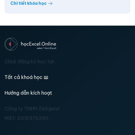
Chi tiết khóa học
Click đăng ký học tại:
Tất cả khoá học
📖
Hướng dẫn kích hoạt
Công ty TNHH Zeitgeist
MST:
0315976395