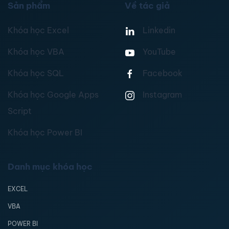
Sản phẩm
Về tác giả
Khóa học Excel
Linkedin
Khóa học VBA
YouTube
Khóa học SQL
Facebook
Khóa học Google Apps
Instagram
Script
Khóa học Power BI
Danh mục khóa học
EXCEL
VBA
POWER BI