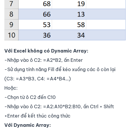
Với Excel không có Dynamic Array:
-Nhập vào ô C2: =A2*B2, ấn Enter
-Sử dụng tính năng Fill để kéo xuống các ô còn lại
(C3: =A3*B3, C4: =A4*B4…)
Hoặc:
-Chọn từ ô C2 đến C10
-Nhập vào ô C2: =A2:A10*B2:B10, ấn Ctrl + Shift
+Enter để kết thúc công thức
Với Dynamic Array: