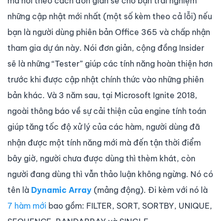
mà nói theo cách đơn giản sẽ cho bạn trải nghiệm
những cập nhật mới nhất (một số kèm theo cả lỗi) nếu
bạn là người dùng phiên bản Office 365 và chấp nhận
tham gia dự án này. Nói đơn giản, cộng đồng Insider
sẽ là những “Tester” giúp các tính năng hoàn thiện hơn
trước khi được cập nhật chính thức vào những phiên
bản khác. Và 3 năm sau, tại Microsoft Ignite 2018,
ngoài thông báo về sự cải thiện của engine tính toán
giúp tăng tốc độ xử lý của các hàm, người dùng đã
nhận được một tính năng mới mà đến tận thời điểm
bây giờ, người chưa được dùng thì thèm khát, còn
người đang dùng thì vẫn thảo luận không ngừng. Nó có
tên là
Dynamic Array
(mảng động). Đi kèm với nó là
7 hàm mới
bao gồm: FILTER, SORT, SORTBY, UNIQUE,