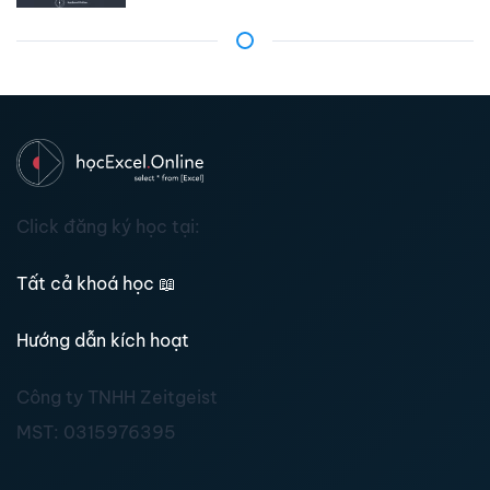
Click đăng ký học tại:
Tất cả khoá học
📖
Hướng dẫn kích hoạt
Công ty TNHH Zeitgeist
MST:
0315976395