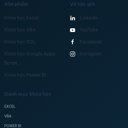
Sản phẩm
Về tác giả
Khóa học Excel
Linkedin
Khóa học VBA
YouTube
Khóa học SQL
Facebook
Khóa học Google Apps
Instagram
Script
Khóa học Power BI
Danh mục khóa học
EXCEL
VBA
POWER BI