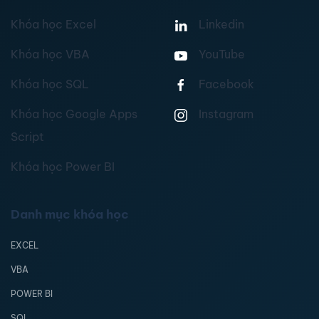
Khóa học Excel
Linkedin
Khóa học VBA
YouTube
Khóa học SQL
Facebook
Khóa học Google Apps
Instagram
Script
Khóa học Power BI
Danh mục khóa học
EXCEL
VBA
POWER BI
SQL