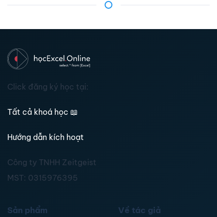
Click đăng ký học tại:
Tất cả khoá học
📖
Hướng dẫn kích hoạt
Công ty TNHH Zeitgeist
MST:
0315976395
Sản phẩm
Về tác giả