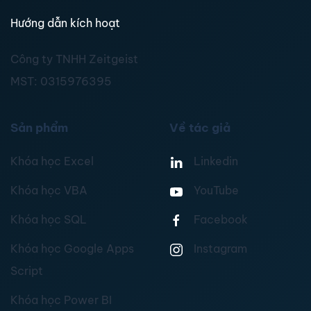
Hướng dẫn kích hoạt
Công ty TNHH Zeitgeist
MST:
0315976395
Sản phẩm
Về tác giả
Khóa học Excel
Linkedin
Khóa học VBA
YouTube
Khóa học SQL
Facebook
Khóa học Google Apps
Instagram
Script
Khóa học Power BI