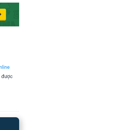
nline
g được