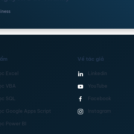
iness
hẩm
Về tác giả
ọc Excel
Linkedin
ọc VBA
YouTube
ọc SQL
Facebook
ọc Google Apps Script
Instagram
ọc Power BI