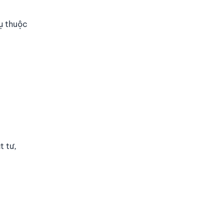
ụ thuộc
t tư,