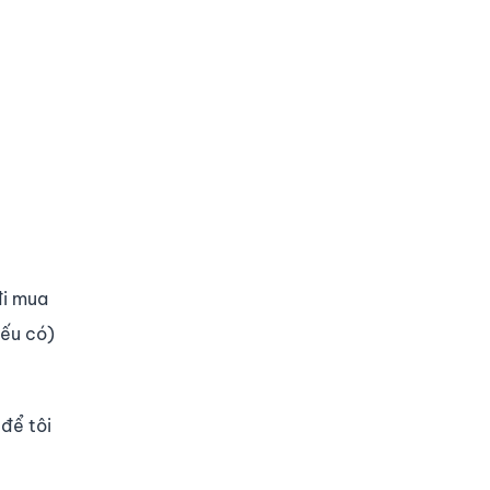
đi mua
nếu có)
để tôi