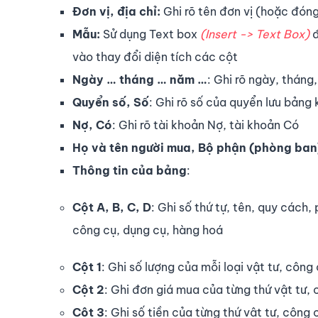
Đơn vị, địa chỉ:
Ghi rõ tên đơn vị (hoặc đóng
Mẫu:
Sử dụng Text box
(Insert -> Text Box)
đ
vào thay đổi diện tích các cột
Ngày … tháng … năm …
: Ghi rõ ngày, tháng
Quyển số, Số
: Ghi rõ số của quyển lưu bảng 
Nợ, Có
: Ghi rõ tài khoản Nợ, tài khoản Có
Họ và tên người mua, Bộ phận (phòng ban
Thông tin của bảng
:
Cột A, B, C, D
: Ghi số thứ tự, tên, quy cách,
công cụ, dụng cụ, hàng hoá
Cột 1
: Ghi số lượng của mỗi loại vật tư, côn
Cột 2
: Ghi đơn giá mua của từng thứ vật tư,
Cột 3
: Ghi số tiền của từng thứ vật tư, công