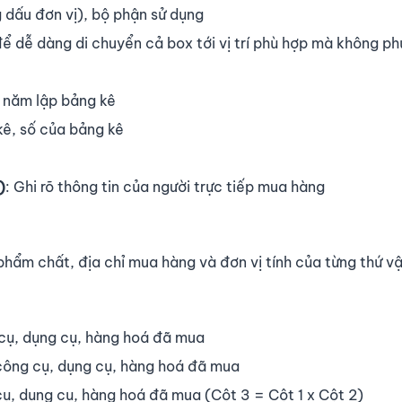
 dấu đơn vị), bộ phận sử dụng
ể dễ dàng di chuyển cả box tới vị trí phù hợp mà không ph
, năm lập bảng kê
kê, số của bảng kê
)
: Ghi rõ thông tin của người trực tiếp mua hàng
 phẩm chất, địa chỉ mua hàng và đơn vị tính của từng thứ vậ
g cụ, dụng cụ, hàng hoá đã mua
 công cụ, dụng cụ, hàng hoá đã mua
 cụ, dụng cụ, hàng hoá đã mua (Cột 3 = Cột 1 x Cột 2)