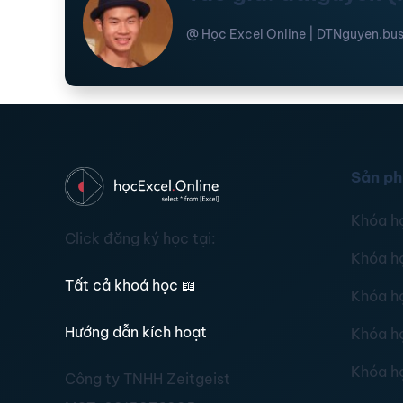
@ Học Excel Online | DTNguyen.bus
Sản p
Khóa h
Click đăng ký học tại:
Khóa h
Tất cả khoá học
📖
Khóa h
Hướng dẫn kích hoạt
Khóa h
Khóa h
Công ty TNHH Zeitgeist