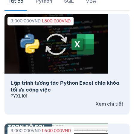
Tất cả
Python
SQL
VBA
3.000.000
VND
1.800.000
VND
Lập trình tương tác Python Excel chìa khóa
tối ưu công việc
PYXL101
Xem chi tiết
3.000.000
VND
1.600.000
VND