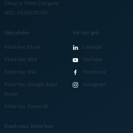
Công ty TNHH Zeitgeist
MST:
0315976395
Sản phẩm
Về tác giả
Khóa học Excel
Linkedin
Khóa học VBA
YouTube
Khóa học SQL
Facebook
Khóa học Google Apps
Instagram
Script
Khóa học Power BI
Danh mục khóa học