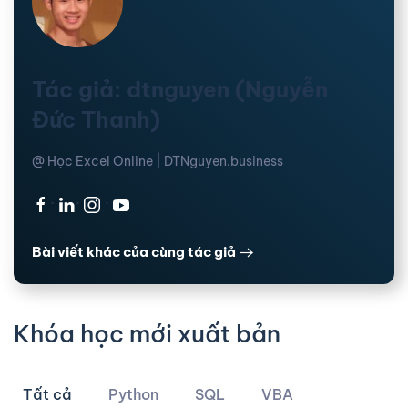
Tác giả: dtnguyen (Nguyễn
Đức Thanh)
@ Học Excel Online | DTNguyen.business
·
·
·
Bài viết khác của cùng tác giả
Khóa học mới xuất bản
Tất cả
Python
SQL
VBA