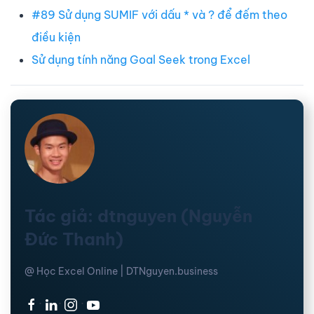
#89 Sử dụng SUMIF với dấu * và ? để đếm theo
điều kiện
Sử dụng tính năng Goal Seek trong Excel
Tác giả: dtnguyen (Nguyễn
Đức Thanh)
@ Học Excel Online | DTNguyen.business
·
·
·