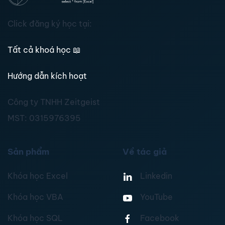
Click đăng ký học tại:
Tất cả khoá học
📖
Hướng dẫn kích hoạt
Công ty TNHH Zeitgeist
MST:
0315976395
Sản phẩm
Về tác giả
Khóa học Excel
Linkedin
Khóa học VBA
YouTube
Khóa học SQL
Facebook