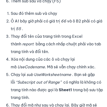
Thêm sub sau và chạy (F5)
Sau đó thêm sub và chạy
Ô A1 bây giờ phải có giá trị
66
và ô B2 phải có giá
trị
55
.
Thay đổi tên của trang tính trong Excel
thành
report
bằng cách nhấp chuột phải vào tab
trang tính và đổi tên.
Xóa nội dung của các ô và chạy lại
mã
UseCodename
. Mã sẽ vẫn chạy chính xác.
Chạy lại
sub
UseWorksheetname
. Bạn sẽ gặp
lỗi
“Subscript out of Range”
có nghĩa là không có
trang tính nào được gọi là
Sheet1
trong bộ sưu tập
trang tính.
Thay đổi mã như sau và chạy lại. Bây giờ mã sẽ