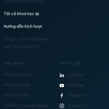
Click đăng ký học tại:
Tất cả khoá học
📖
Hướng dẫn kích hoạt
Công ty TNHH Zeitgeist
MST:
0315976395
Sản phẩm
Về tác giả
Khóa học Excel
Linkedin
Khóa học VBA
YouTube
Khóa học SQL
Facebook
Khóa học Google Apps
Instagram