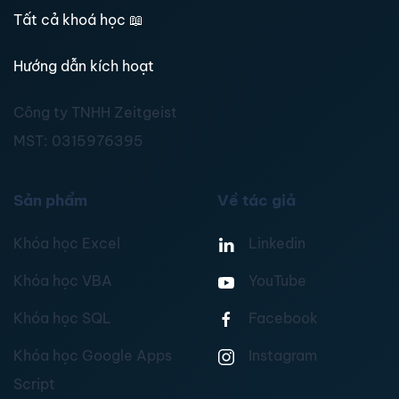
Tất cả khoá học
📖
Hướng dẫn kích hoạt
Công ty TNHH Zeitgeist
MST:
0315976395
Sản phẩm
Về tác giả
Khóa học Excel
Linkedin
Khóa học VBA
YouTube
Khóa học SQL
Facebook
Khóa học Google Apps
Instagram
Script