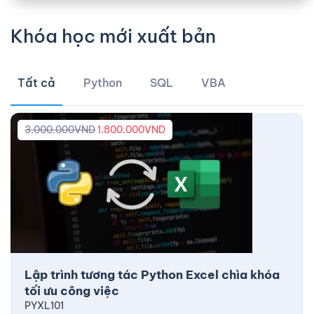
Khóa học mới xuất bản
Tất cả
Python
SQL
VBA
3.000.000
VND
1.800.000
VND
Lập trình tương tác Python Excel chìa khóa
tối ưu công việc
PYXL101