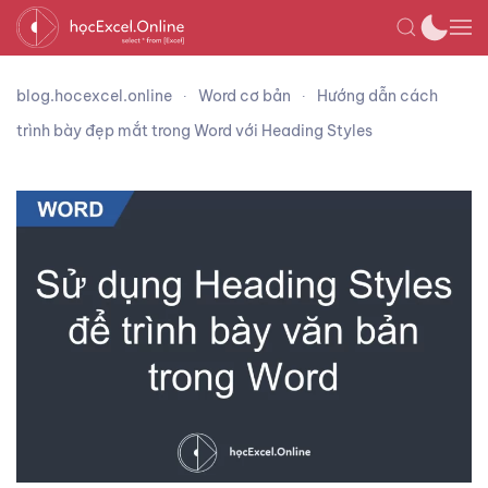
blog.hocexcel.online
Word cơ bản
Hướng dẫn cách
trình bày đẹp mắt trong Word với Heading Styles