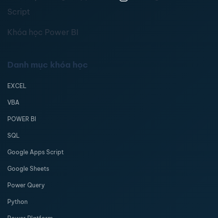
Script
Khóa học Power BI
Danh mục khóa học
EXCEL
VBA
POWER BI
SQL
Google Apps Script
Google Sheets
Power Query
Python