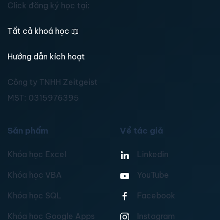
Click đăng ký học tại:
Tất cả khoá học
📖
Hướng dẫn kích hoạt
Công ty TNHH Zeitgeist
MST:
0315976395
Sản phẩm
Về tác giả
Khóa học Excel
Linkedin
Khóa học VBA
YouTube
Khóa học SQL
Facebook
Khóa học Google Apps
Instagram