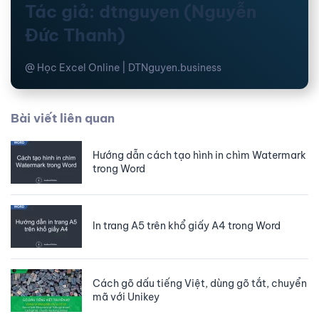
Tác giả: dtnguyen (Nguyễn
Đức Thanh)
@ Học Excel Online | DTNguyen.business
Bài viết liên quan
Hướng dẫn cách tạo hình in chìm Watermark
trong Word
In trang A5 trên khổ giấy A4 trong Word
Cách gõ dấu tiếng Việt, dùng gõ tắt, chuyển
mã với Unikey