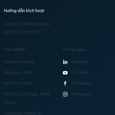
Hướng dẫn kích hoạt
Công ty TNHH Zeitgeist
MST:
0315976395
Sản phẩm
Về tác giả
Khóa học Excel
Linkedin
Khóa học VBA
YouTube
Khóa học SQL
Facebook
Khóa học Google Apps
Instagram
Script
Khóa học Power BI