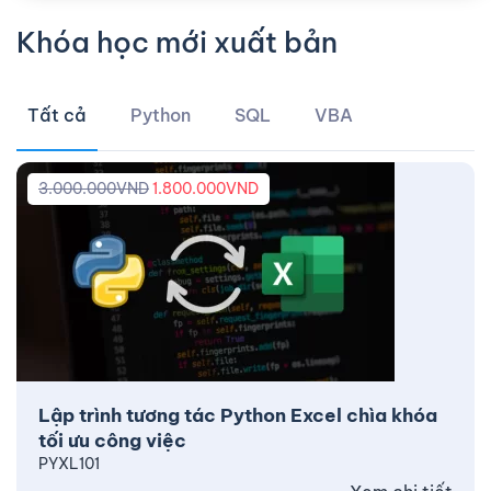
Khóa học mới xuất bản
Tất cả
Python
SQL
VBA
3.000.000
VND
1.800.000
VND
Lập trình tương tác Python Excel chìa khóa
tối ưu công việc
PYXL101