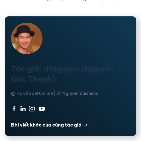
Tác giả: dtnguyen (Nguyễn
Đức Thanh)
@ Học Excel Online | DTNguyen.business
·
·
·
Bài viết khác của cùng tác giả