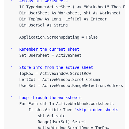
'   Across all worksheets
    If TypeName(ActiveSheet) <> "Worksheet" Then Exi
    Dim UserSheet As Worksheet, sht As Worksheet

    Dim TopRow As Long, LeftCol As Integer

    Dim UserSel As String

    Application.ScreenUpdating = False

'   Remember the current sheet
    Set UserSheet = ActiveSheet

'   Store info from the active sheet
    TopRow = ActiveWindow.ScrollRow

    LeftCol = ActiveWindow.ScrollColumn

    UserSel = ActiveWindow.RangeSelection.Address

'   Loop through the worksheets
    For Each sht In ActiveWorkbook.Worksheets

        If sht.Visible Then 
'skip hidden sheets
            sht.Activate

            Range(UserSel).Select

            ActiveWindow.ScrollRow = TopRow
