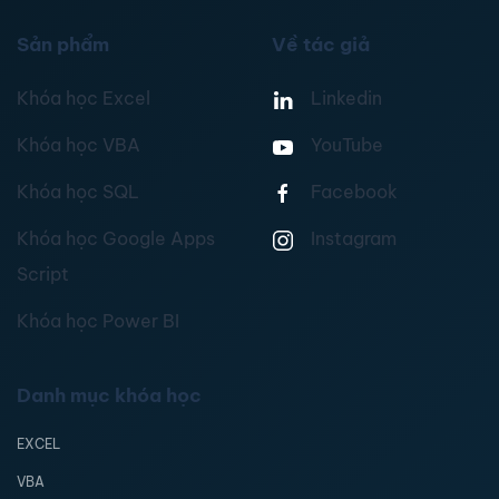
Sản phẩm
Về tác giả
Khóa học Excel
Linkedin
Khóa học VBA
YouTube
Khóa học SQL
Facebook
Khóa học Google Apps
Instagram
Script
Khóa học Power BI
Danh mục khóa học
EXCEL
VBA