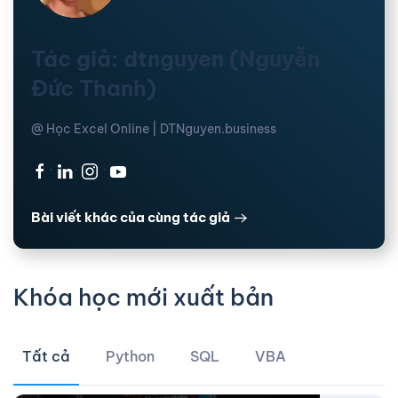
Tác giả: dtnguyen (Nguyễn
Đức Thanh)
@ Học Excel Online | DTNguyen.business
·
·
·
Bài viết khác của cùng tác giả
Khóa học mới xuất bản
Tất cả
Python
SQL
VBA