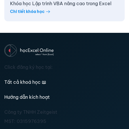
Khóa học Lập trình VBA nâng cao trong Excel
Chi tiết khóa học
Click đăng ký học tại:
Tất cả khoá học
📖
Hướng dẫn kích hoạt
Công ty TNHH Zeitgeist
MST:
0315976395