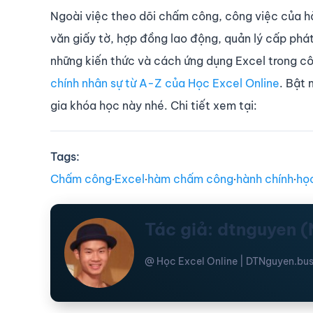
Ngoài việc theo dõi chấm công, công việc của hà
văn giấy tờ, hợp đồng lao động, quản lý cấp p
những kiến thức và cách ứng dụng Excel trong c
chính nhân sự từ A-Z của Học Excel Online
. Bật
gia khóa học này nhé. Chi tiết xem tại:
Tags:
Chấm công
∙
Excel
∙
hàm chấm công
∙
hành chính
∙
học
Tác giả: dtnguyen 
@ Học Excel Online | DTNguyen.bus