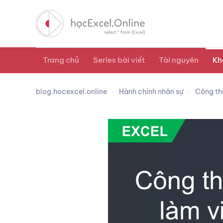
Trang chủ
Series bài viết
Tài nguyên
Kh
blog.hocexcel.online
Hành chính nhân sự
Công thứ