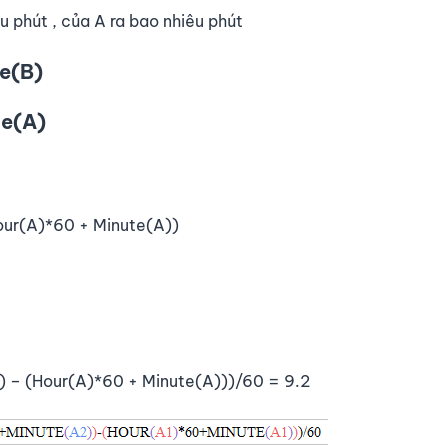
êu phút , của A ra bao nhiêu phút
te(B)
te(A)
our(A)*60 + Minute(A))
) – (Hour(A)*60 + Minute(A)))/60 = 9.2