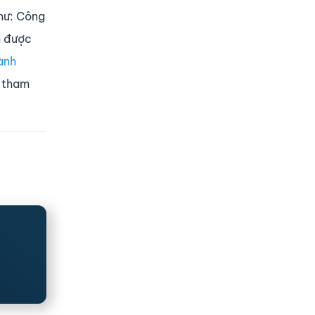
hư: Công
m được
ành
i tham