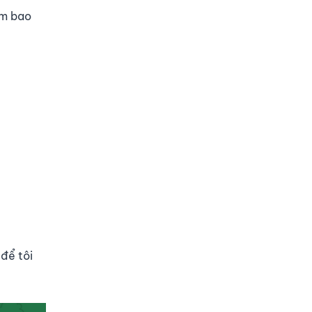
àm bao
để tôi