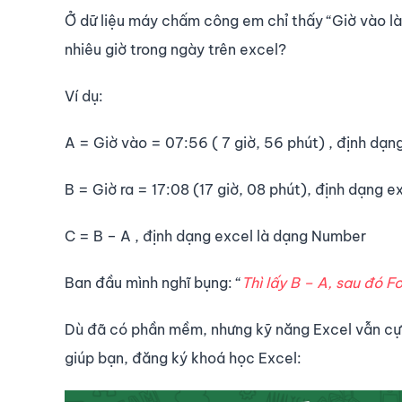
Ở dữ liệu máy chấm công em chỉ thấy “Giờ vào là
nhiêu giờ trong ngày trên excel?
Ví dụ:
A = Giờ vào = 07:56 ( 7 giờ, 56 phút) , định dạ
B = Giờ ra = 17:08 (17 giờ, 08 phút), định dạng 
C = B – A , định dạng excel là dạng Number
Ban đầu mình nghĩ bụng: “
Thì lấy B – A, sau đó 
Dù đã có phần mềm, nhưng kỹ năng Excel vẫn cực
giúp bạn, đăng ký khoá học Excel: