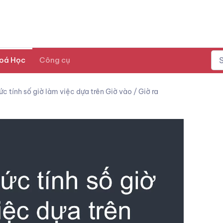
oá Học
Công cụ
c tính số giờ làm việc dựa trên Giờ vào / Giờ ra