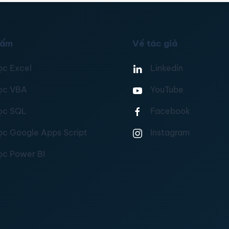
hẩm
Về tác giả
ọc Excel
Linkedin
ọc VBA
YouTube
ọc SQL
Facebook
ọc Google Apps Script
Instagram
ọc Power BI