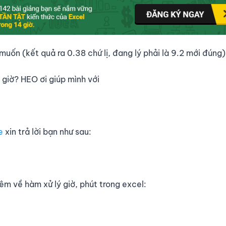
muốn (kết quả ra 0.38 chứ lị, đang lý phải là 9.2 mới đúng)
 giờ? HEO ơi giúp mình với
e
xin trả lời bạn như sau:
êm về hàm xử lý giờ, phút trong excel: