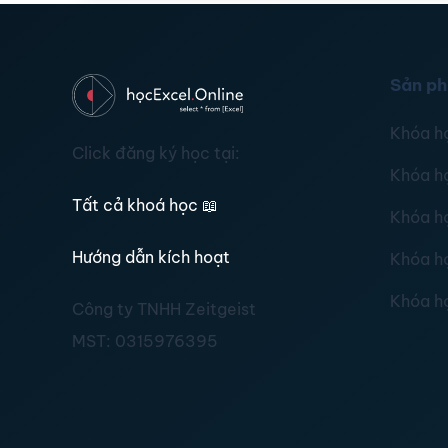
Sản p
Khóa h
Click đăng ký học tại:
Khóa h
Tất cả khoá học
📖
Khóa h
Hướng dẫn kích hoạt
Khóa h
Khóa h
Công ty TNHH Zeitgeist
MST:
0315976395