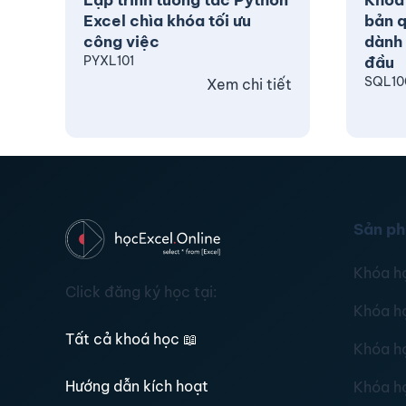
Lập trình tương tác Python
Khóa
Excel chìa khóa tối ưu
bản q
công việc
dành 
PYXL101
đầu
SQL10
Xem chi tiết
Sản p
Khóa h
Click đăng ký học tại:
Khóa h
Tất cả khoá học
📖
Khóa h
Hướng dẫn kích hoạt
Khóa h