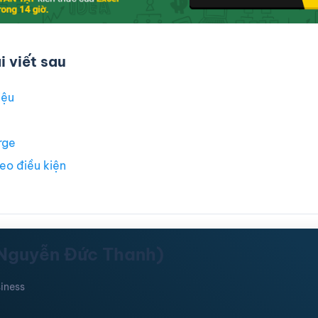
 viết sau
iệu
rge
eo điều kiện
(Nguyễn Đức Thanh)
iness