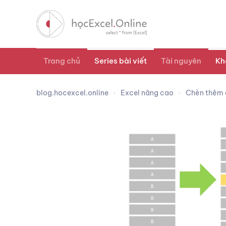
Trang chủ
Series bài viết
Tài nguyên
Kh
blog.hocexcel.online
Excel nâng cao
Chèn thêm d