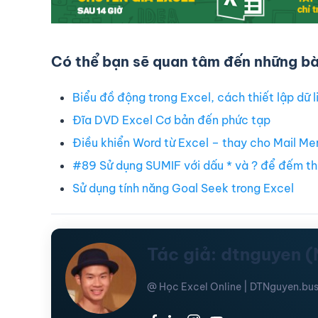
Có thể bạn sẽ quan tâm đến những bài
Biểu đồ động trong Excel, cách thiết lập dữ l
Đĩa DVD Excel Cơ bản đến phức tạp
Điều khiển Word từ Excel – thay cho Mail Me
#89 Sử dụng SUMIF với dấu * và ? để đếm th
Sử dụng tính năng Goal Seek trong Excel
Tác giả: dtnguyen 
@ Học Excel Online | DTNguyen.bus