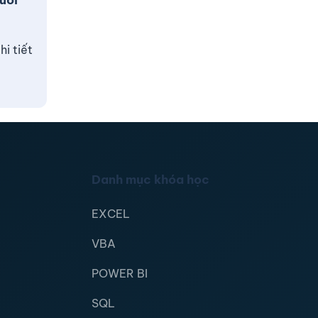
ười
i tiết
Danh mục khóa học
EXCEL
VBA
POWER BI
SQL