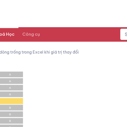
oá Học
Công cụ
òng trống trong Excel khi giá trị thay đổi