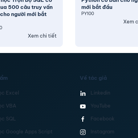
 học Trọn bộ SQL cơ
Python cơ bản cho ng
ua 500 câu truy vấn
mới bắt đầu
cho người mới bắt
PY100
Xem ch
0
Xem chi tiết
hẩm
Về tác giả
ọc Excel
Linkedin
ọc VBA
YouTube
ọc SQL
Facebook
ọc Google Apps Script
Instagram