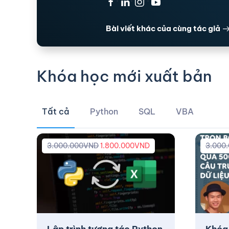
·
·
·
Bài viết khác của cùng tác giả
Khóa học mới xuất bản
Tất cả
Python
SQL
VBA
3.000.000
VND
1.800.000
VND
3.000