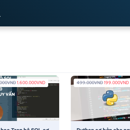
.000
VND
1.600.000
VND
499.000
VND
199.000
VND