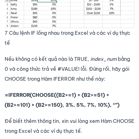
7 Câu lệnh IF lồng nhau trong Excel và các ví dụ thực
tế
Nếu không có kết quả nào là TRUE,
index_num
bằng
0 và công thức trả về #VALUE! lỗi. Đừng rối, hãy gói
CHOOSE trong Hàm IFERROR như thế này:
=IFERROR(CHOOSE((B2>=1) + (B2>=51) +
(B2>=101) + (B2>=150), 3%, 5%, 7%, 10%), “”)
Để biết thêm thông tin, xin vui lòng xem Hàm CHOOSE
trong Excel và các ví dụ thực tế.