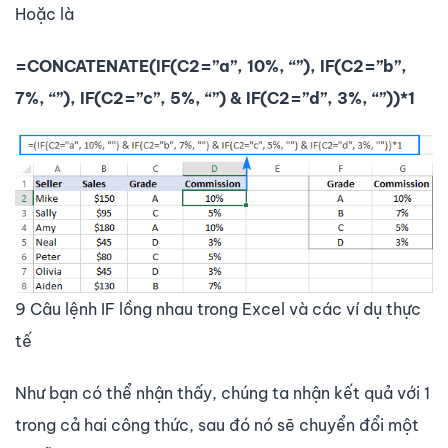
Hoặc là
=CONCATENATE(IF(C2=”a”, 10%, “”), IF(C2=”b”,
7%, “”), IF(C2=”c”, 5%, “”) & IF(C2=”d”, 3%, “”))*1
9 Câu lệnh IF lồng nhau trong Excel và các ví dụ thực
tế
Như bạn có thể nhận thấy, chúng ta nhận kết quả với 1
trong cả hai công thức, sau đó nó sẽ chuyển đổi một