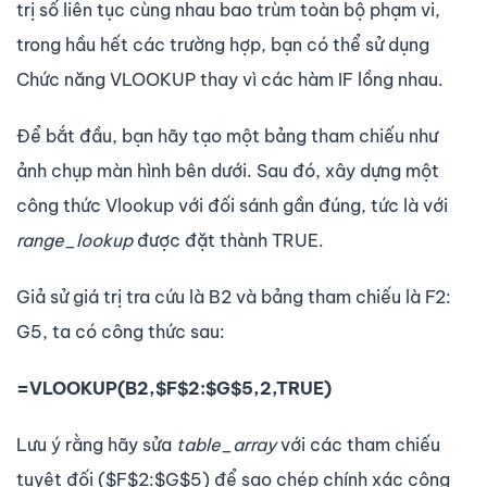
trị số liên tục cùng nhau bao trùm toàn bộ phạm vi,
trong hầu hết các trường hợp, bạn có thể sử dụng
Chức năng VLOOKUP thay vì các hàm IF lồng nhau.
Để bắt đầu, bạn hãy tạo một bảng tham chiếu như
ảnh chụp màn hình bên dưới. Sau đó, xây dựng một
công thức Vlookup với đối sánh gần đúng, tức là với
range_lookup
được đặt thành TRUE.
Giả sử giá trị tra cứu là B2 và bảng tham chiếu là F2:
G5, ta có công thức sau:
=VLOOKUP(B2,$F$2:$G$5,2,TRUE)
Lưu ý rằng hãy sửa
table_array
với các tham chiếu
tuyệt đối ($F$2:$G$5) để sao chép chính xác công