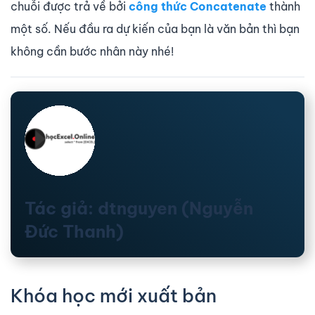
chuỗi được trả về bởi
công thức Concatenate
thành
một số. Nếu đầu ra dự kiến ​​của bạn là văn bản thì bạn
không cần bước nhân này nhé!
Tác giả: dtnguyen (Nguyễn
Đức Thanh)
Khóa học mới xuất bản