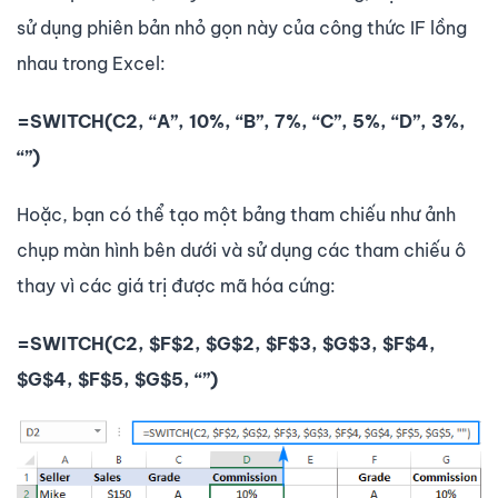
sử dụng phiên bản nhỏ gọn này của công thức IF lồng
nhau trong Excel:
=SWITCH(C2, “A”, 10%, “B”, 7%, “C”, 5%, “D”, 3%,
“”)
Hoặc, bạn có thể tạo một bảng tham chiếu như ảnh
chụp màn hình bên dưới và sử dụng các tham chiếu ô
thay vì các giá trị được mã hóa cứng:
=SWITCH(C2, $F$2, $G$2, $F$3, $G$3, $F$4,
$G$4, $F$5, $G$5, “”)