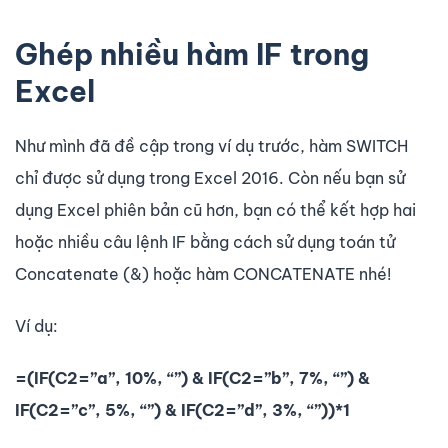
Ghép nhiều hàm IF trong
Excel
Như mình đã đề cập trong ví dụ trước, hàm SWITCH
chỉ được sử dụng trong Excel 2016. Còn nếu bạn sử
dụng Excel phiên bản cũ hơn, bạn có thể kết hợp hai
hoặc nhiều câu lệnh IF bằng cách sử dụng toán tử
Concatenate (&) hoặc hàm CONCATENATE nhé!
Ví dụ:
=(IF(C2=”a”, 10%, “”) & IF(C2=”b”, 7%, “”) &
IF(C2=”c”, 5%, “”) & IF(C2=”d”, 3%, “”))*1