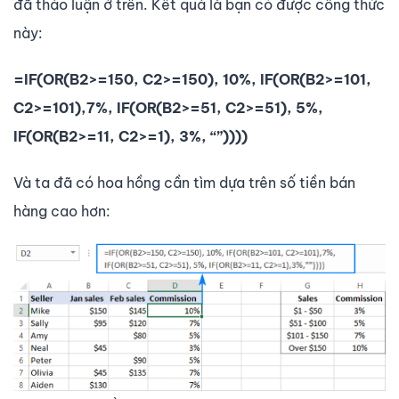
đã thảo luận ở trên. Kết quả là bạn có được công thức
này:
=IF(OR(B2>=150, C2>=150), 10%, IF(OR(B2>=101,
C2>=101),7%, IF(OR(B2>=51, C2>=51), 5%,
IF(OR(B2>=11, C2>=1), 3%, “”))))
Và ta đã có hoa hồng cần tìm dựa trên số tiền bán
hàng cao hơn: