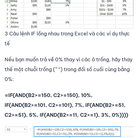
3 Câu lệnh IF lồng nhau trong Excel và các ví dụ thực
tế
Nếu bạn muốn trả về 0% thay vì các ô trống, hãy thay
thế một chuỗi trống (” “) trong đối số cuối cùng bằng
0%:
=IF(AND(B2>=150, C2>=150), 10%,
IF(AND(B2>=101, C2>=101), 7%, IF(AND(B2>=51,
C2>=51), 5%, IF(AND(B2>=11, C2>=1), 3%, 0%))))