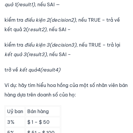
quả 1(result1)
, nếu SAI —
kiểm tra
điều kiện 2(decision2)
, nếu TRUE – trả về
kết quả 2(r
esult2)
, nếu SAI –
kiểm tra
điều kiện 3(decision3)
, nếu TRUE – trả lại
kết quả 3(result3)
, nếu SAI –
trở về
kết quả4(result4)
Ví dụ: hãy tìm hiểu hoa hồng của một số nhân viên bán
hàng dựa trên doanh số của họ:
Uỷ ban
Bán hàng
3%
$ 1 – $ 50
5%
$ 51 – $ 100