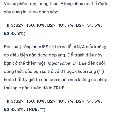
Với cú pháp trên, công thức IF lồng nhau có thể được
xây dựng lại theo cách này:
=IFS(B2>=150, 10%, B2>=101, 7%, B2>=51, 5%,
B2>0, 3%)
Bạn lưu ý rằng hàm IFS sẽ trả về lỗi #N/A nếu không
có điều kiện nào được đáp ứng. Để tránh điều này,
bạn có thể thêm một
logic
/
value_if_true
đến cuối
công thức của bạn sẽ trả về 0 hoặc chuỗi rỗng (“”)
hoặc bất kỳ giá trị nào bạn muốn nếu không có phép
thử logic nào trước đó là TRUE:
=IFS(B2>=150, 10%, B2>=101, 7%, B2>=51, 5%,
B2>0, 3%, TRUE, “”)