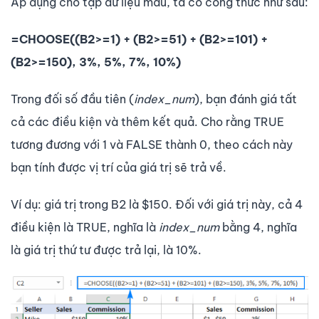
Áp dụng cho tập dữ liệu mẫu, ta có công thức như sau:
=CHOOSE((B2>=1) + (B2>=51) + (B2>=101) +
(B2>=150), 3%, 5%, 7%, 10%)
Trong đối số đầu tiên (
index_num
), bạn đánh giá tất
cả các điều kiện và thêm kết quả. Cho rằng TRUE
tương đương với 1 và FALSE thành 0, theo cách này
bạn tính được vị trí của giá trị sẽ trả về.
Ví dụ: giá trị trong B2 là $150. Đối với giá trị này, cả 4
điều kiện là TRUE, nghĩa là
index_num
bằng 4, nghĩa
là giá trị thứ tư được trả lại, là 10%.