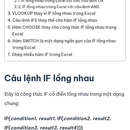
IF lồng nhau trong Excel với các câu lệnh OR
IF lồng nhau trong Excel với câu lệnh AND
VLOOKUP thay vì IF lồng nhau trong Excel
Câu lệnh IFS thay thế cho hàm IF lồng nhau
Hàm CHOOSE thay cho công thức IF lồng nhau trong
Excel
Hàm SWITCH là một dạng ngắn gọn của IF lồng nhau
trong Excel
Ghép nhiều hàm IF trong Excel
Câu lệnh IF lồng nhau
Đây là công thức IF cổ điển lồng nhau trong một dạng
chung:
IF(
condition1
,
result1
, IF(
condition2
,
result2
,
IF(
condition3
,
result3
,
result4
)))