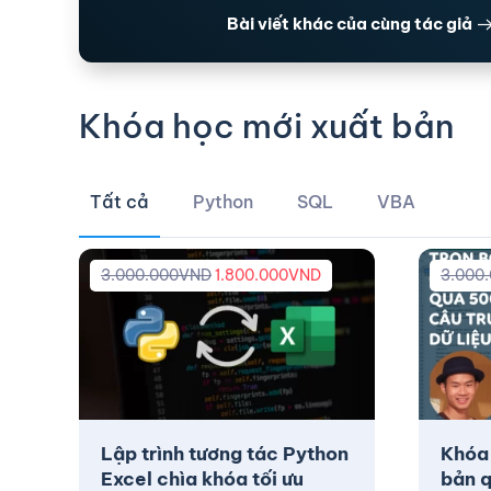
Bài viết khác của cùng tác giả
Khóa học mới xuất bản
Tất cả
Python
SQL
VBA
3.000.000
VND
1.800.000
VND
3.000
Lập trình tương tác Python
Khóa
Excel chìa khóa tối ưu
bản q