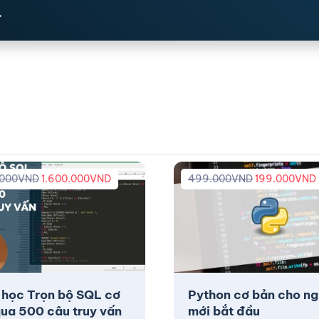
.000
VND
1.600.000
VND
499.000
VND
199.000
VND
 học Trọn bộ SQL cơ
Python cơ bản cho ng
ua 500 câu truy vấn
mới bắt đầu