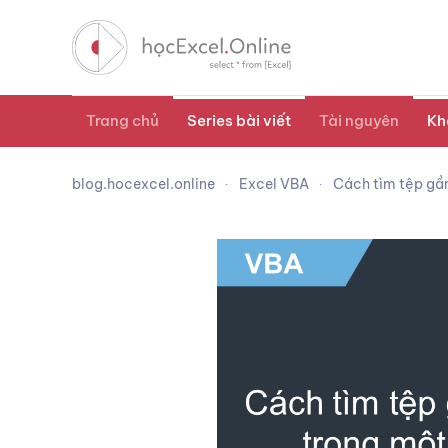
Trang chủ
Series bài viết
Tài nguyên
Kh
blog.hocexcel.online
Excel VBA
Cách tìm tệp gần