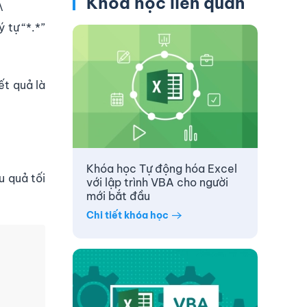
Khóa học liên quan
\
 tự “*.*”
ết quả là
Khóa học Tự động hóa Excel
u quả tối
với lập trình VBA cho người
mới bắt đầu
Chi tiết khóa học