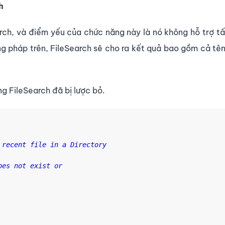
h
rch, và điểm yếu của chức năng này là nó không hỗ trợ t
ng pháp trên, FileSearch sẽ cho ra kết quả bao gồm cả tê
g FileSearch đã bị lược bỏ.
recent file in a Directory

es not exist or
