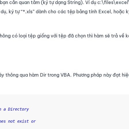
ạn cần quan tâm (ký tự dạng String). Ví dụ c:\files\excel
 dụ, ký tự “*.xls” dành cho các tệp bảng tính Excel, hoặc ký
ông có loại tệp giống với tệp đã chọn thì hàm sẽ trả về k
đây thông qua hàm Dir trong VBA. Phương pháp này đạt hiệ
 a Directory

es not exist or
