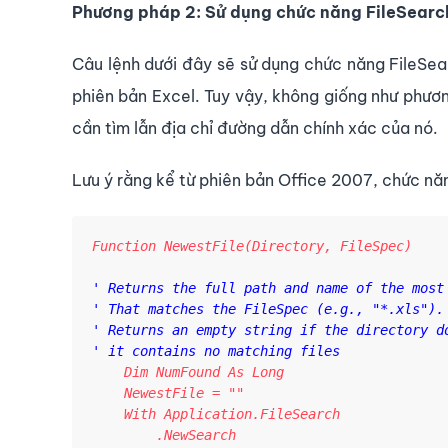
Phương pháp 2: Sử dụng chức năng FileSearc
Câu lệnh dưới đây sẽ sử dụng chức năng FileSea
phiên bản Excel. Tuy vậy, không giống như phươ
cần tìm lẫn địa chỉ đường dẫn chính xác của nó.
Lưu ý rằng kể từ phiên bản Office 2007, chức năn
Function NewestFile(Directory, FileSpec)

' Returns the full path and name of the most 
' That matches the FileSpec (e.g., "*.xls").

' Returns an empty string if the directory do
    Dim NumFound As Long

    NewestFile = ""

    With Application.FileSearch

        .NewSearch
