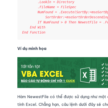
        .LookIn = Directory

        .FileName = FileSpec

        NumFound = .Execute(SortBy:=msoSortBy
            SortOrder:=msoSortOrderDescending
        If NumFound > 0 Then NewestFile = .Fo
    End With

End Function
Ví dụ minh họa
Hàm NewestFile có thể được sử dụng như một 
tính Excel. Chẳng hạn, câu lệnh dưới đây sẽ ch