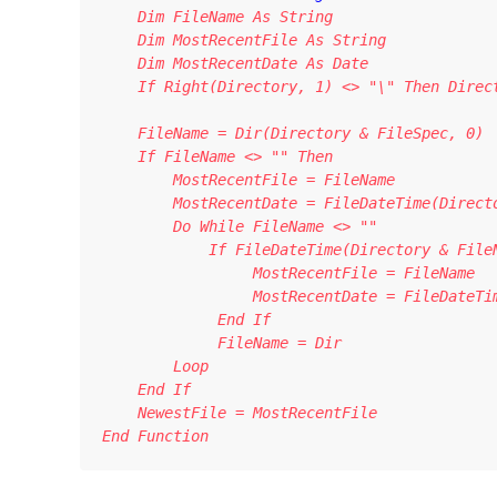
    Dim FileName As String

    Dim MostRecentFile As String

    Dim MostRecentDate As Date

    If Right(Directory, 1) <> "\" Then Direct
    FileName = Dir(Directory & FileSpec, 0)

    If FileName <> "" Then

        MostRecentFile = FileName

        MostRecentDate = FileDateTime(Directo
        Do While FileName <> ""

            If FileDateTime(Directory & FileN
                 MostRecentFile = FileName

                 MostRecentDate = FileDateTim
             End If

             FileName = Dir

        Loop

    End If

    NewestFile = MostRecentFile

End Function