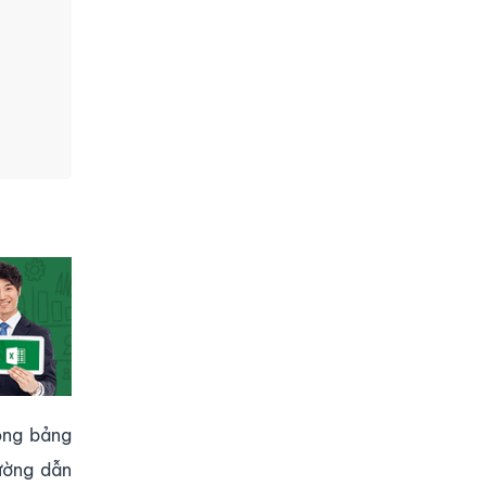
ong bảng
đường dẫn