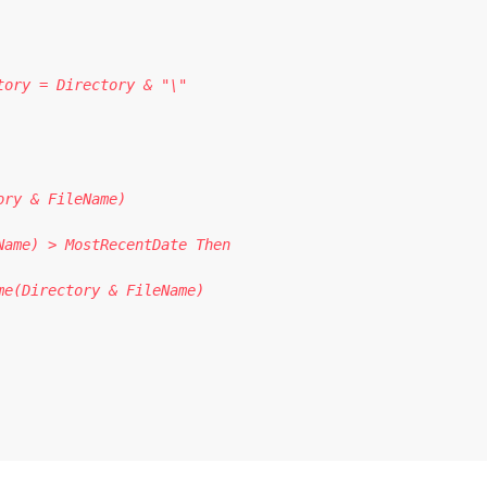
ory = Directory & "\"

ry & FileName)

ame) > MostRecentDate Then

e(Directory & FileName)
