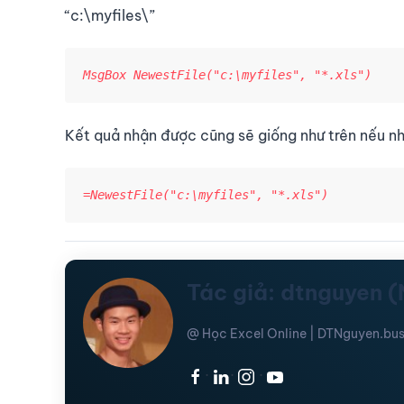
“c:\myfiles\”
MsgBox NewestFile("c:\myfiles", "*.xls")
Kết quả nhận được cũng sẽ giống như trên nếu nh
Tác giả: dtnguyen 
@ Học Excel Online | DTNguyen.bus
·
·
·