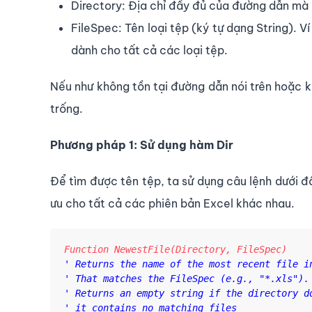
Directory: Địa chỉ đầy đủ của đường dẫn mà b
FileSpec: Tên loại tệp (ký tự dạng String). Ví
dành cho tất cả các loại tệp.
Nếu như không tồn tại đường dẫn nói trên hoặc kh
trống.
Phương pháp 1: Sử dụng hàm Dir
Để tìm được tên tệp, ta sử dụng câu lệnh dưới 
ưu cho tất cả các phiên bản Excel khác nhau.
' Returns the name of the most recent file in
' That matches the FileSpec (e.g., "*.xls").

' Returns an empty string if the directory do