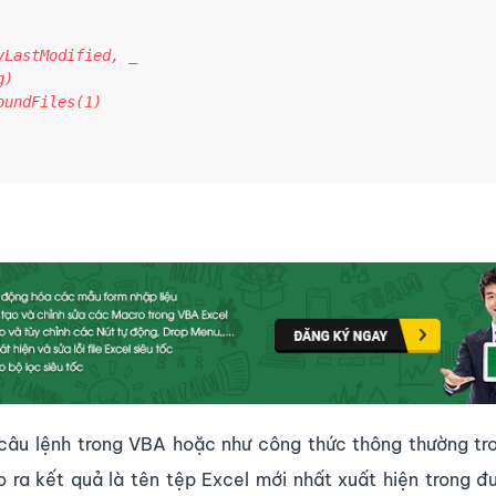
LastModified, _

)

undFiles(1)

câu lệnh trong VBA hoặc như công thức thông thường tr
o ra kết quả là tên tệp Excel mới nhất xuất hiện trong 