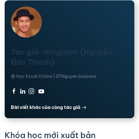
Tác giả: dtnguyen (Nguyễn
Đức Thanh)
@ Học Excel Online | DTNguyen.business
·
·
·
Bài viết khác của cùng tác giả
Khóa học mới xuất bản