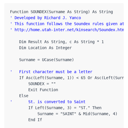
' Developed by Richard J. Yanco

' This function follows the Soundex rules given at

' http://home.utah-inter.net/kinsearch/Soundex.html
    Dim Result As String, c As String * 1

    Dim Location As Integer

    Surname = UCase(Surname)

'   First character must be a letter
    If Asc(Left(Surname, 1)) < 65 Or Asc(Left(Surnam
        SOUNDEX = ""

        Exit Function

'       St. is converted to Saint
        If Left(Surname, 3) = "ST." Then

            Surname = "SAINT" & Mid(Surname, 4)

        End If
