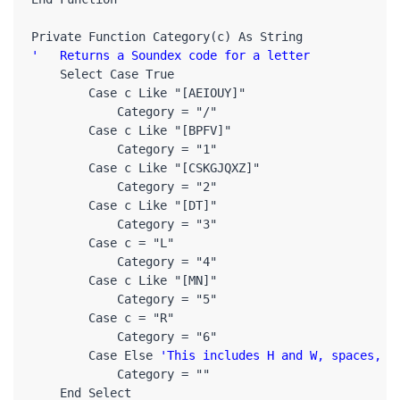
'   Returns a Soundex code for a letter
    Select Case True

        Case c Like "[AEIOUY]"

            Category = "/"

        Case c Like "[BPFV]"

            Category = "1"

        Case c Like "[CSKGJQXZ]"

            Category = "2"

        Case c Like "[DT]"

            Category = "3"

        Case c = "L"

            Category = "4"

        Case c Like "[MN]"

            Category = "5"

        Case c = "R"

            Category = "6"

        Case Else 
'This includes H and W, spaces, p
            Category = ""

    End Select
