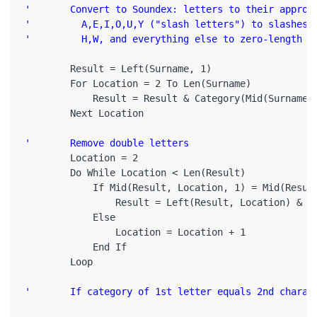
'       Convert to Soundex: letters to their appropr
'         A,E,I,O,U,Y ("slash letters") to slashes

        Result = Left(Surname, 1)

        For Location = 2 To Len(Surname)

            Result = Result & Category(Mid(Surname, 
        Next Location

'       Remove double letters
        Location = 2

        Do While Location < Len(Result)

            If Mid(Result, Location, 1) = Mid(Result
                Result = Left(Result, Location) & Mi
            Else

                Location = Location + 1

            End If

        Loop

'       If category of 1st letter equals 2nd charac