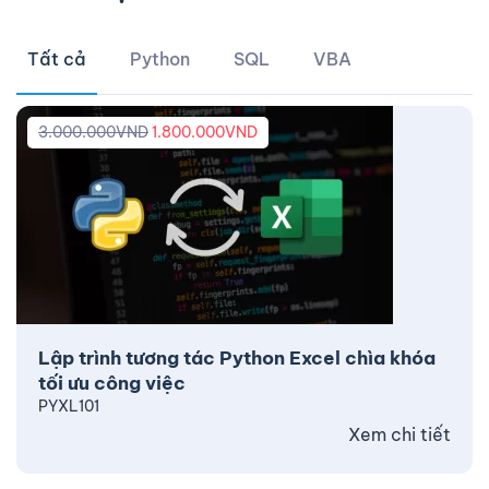
Tất cả
Python
SQL
VBA
3.000.000
VND
1.800.000
VND
Lập trình tương tác Python Excel chìa khóa
tối ưu công việc
PYXL101
Xem chi tiết