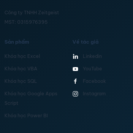
Công ty TNHH Zeitgeist
MST:
0315976395
Sản phẩm
Về tác giả
Khóa học Excel
Linkedin
Khóa học VBA
YouTube
Khóa học SQL
Facebook
Khóa học Google Apps
Instagram
Script
Khóa học Power BI