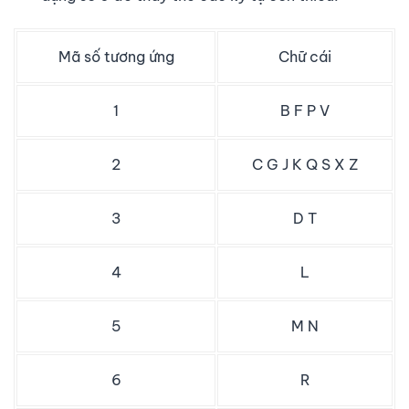
Mã số tương ứng
Chữ cái
1
B F P V
2
C G J K Q S X Z
3
D T
4
L
5
M N
6
R