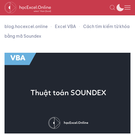
blog.hocexcel.online
Excel VBA
Cách tìm kiếm từ khóa
bằng mã Soundex