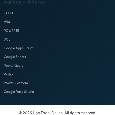
Danh mục khóa học
EXCEL
VBA
POWER BI
SQL
Google Apps Script
Google Sheets
Power Query
Python
Power Platform
Google Data Studio
©
2026
Học Excel Online. All rights reserved.