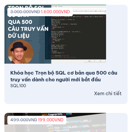
3.000.000
VND
1.600.000
VND
Khóa học Trọn bộ SQL cơ bản qua 500 câu
truy vấn dành cho người mới bắt đầu
SQL100
Xem chi tiết
499.000
VND
199.000
VND