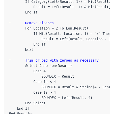
        If Category(Left(Result, 1)) = Mid(Result, 2
            Result = Left(Result, 1) & Mid(Result, 3
        End If

'       Remove slashes
        For Location = 2 To Len(Result)

            If Mid(Result, Location, 1) = "/" Then

                Result = Left(Result, Location - 1) 
            End If

        Next

'       Trim or pad with zeroes as necessary
        Select Case Len(Result)

            Case 4

                SOUNDEX = Result

            Case Is < 4

                SOUNDEX = Result & String(4 - Len(Re
            Case Is > 4

                SOUNDEX = Left(Result, 4)

        End Select

    End If

End Function
