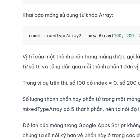
Khai báo mảng sử dụng từ khóa Array:
const
 mixedTypeArray2 = 
new
Array
(
100
, 
200
, 
Vị trí của một thành phần trong mảng được gọi là
từ số 0, và tăng dần qua mỗi thành phần 1 đơn vị.
Trong ví dụ trên thì, số 100 có index = 0, số 200 
Số lượng thành phần hay phần tử trong một mảng 
mixedTypeArray có 5 thành phần, nên ta nói độ l
Độ lớn của mảng trong Google Apps Script không
chúng ta sẽ nói kỹ hơn về phần này ở trong các 