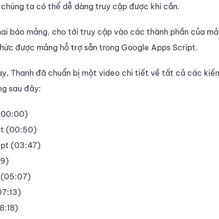
chúng ta có thể dễ dàng truy cập được khi cần.
khai báo mảng, cho tới truy cập vào các thành phần của m
hức được mảng hỗ trợ sẵn trong Google Apps Script.
ày, Thanh đã chuẩn bị một video chi tiết về tất cả các kiế
ng sau đây:
 (00:00)
t (00:50)
ipt (03:47)
29)
 (05:07)
07:13)
8:18)