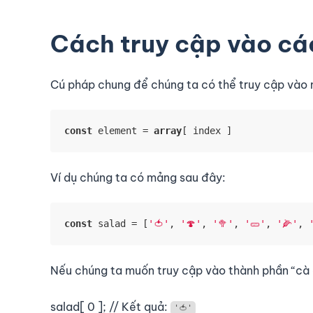
Cách truy cập vào cá
Cú pháp chung để chúng ta có thể truy cập vào 
const
 element = 
array
[ index ]
Ví dụ chúng ta có mảng sau đây:
const
 salad 
=
[
'🍅'
,
'🍄'
,
'🥦'
,
'🥒'
,
'🌽'
,
Nếu chúng ta muốn truy cập vào thành phần “cà c
salad[ 0 ]; // Kết quả:
'🍅'