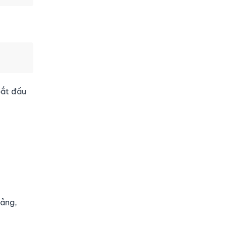
bắt đầu
mảng,