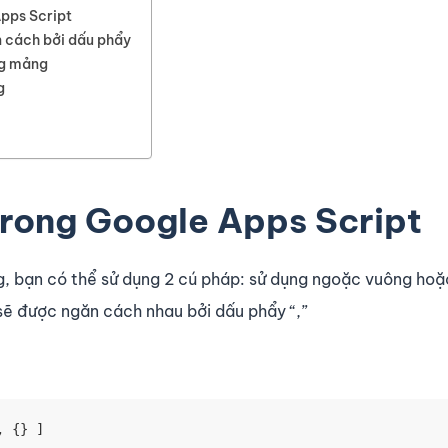
pps Script
 cách bởi dấu phẩy
ng mảng
g
rong Google Apps Script
, bạn có thể sử dụng 2 cú pháp: sử dụng ngoặc vuông hoặ
sẽ được ngăn cách nhau bởi dấu phẩy “,”
, {} ]