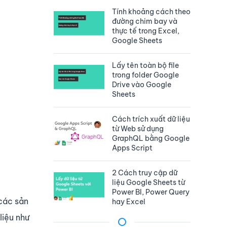
Tính khoảng cách theo
đường chim bay và
thực tế trong Excel,
Google Sheets
Lấy tên toàn bộ file
trong folder Google
Drive vào Google
Sheets
Cách trích xuất dữ liệu
từ Web sử dụng
GraphQL bằng Google
Apps Script
2 Cách truy cập dữ
liệu Google Sheets từ
Power BI, Power Query
 các sản
hay Excel
liệu như