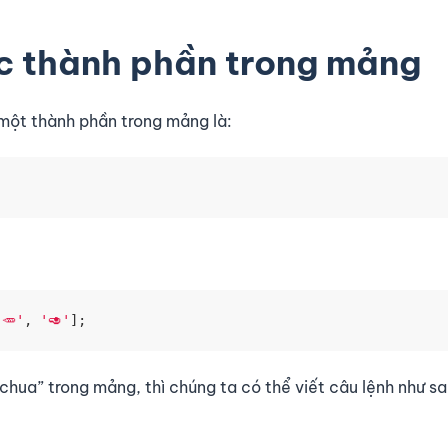
c thành phần trong mảng
một thành phần trong mảng là:
'🥕'
,
'🥑'
]
;
hua” trong mảng, thì chúng ta có thể viết câu lệnh như sa