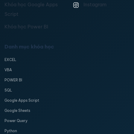
Khóa học Google Apps
Instagram
Script
Khóa học Power BI
Danh mục khóa học
EXCEL
VBA
POWER BI
SQL
Google Apps Script
Google Sheets
Power Query
Python