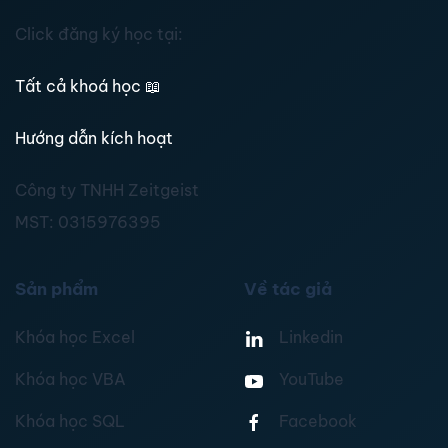
Click đăng ký học tại:
Tất cả khoá học
📖
Hướng dẫn kích hoạt
Công ty TNHH Zeitgeist
MST:
0315976395
Sản phẩm
Về tác giả
Khóa học Excel
Linkedin
Khóa học VBA
YouTube
Khóa học SQL
Facebook