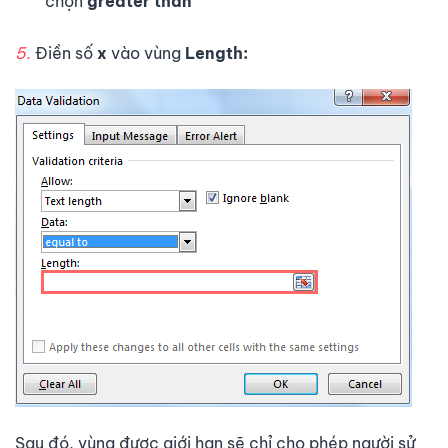
chọn
greater than
5.
Điền số
x
vào vùng
Length:
Sau đó, vùng được giới hạn sẽ chỉ cho phép người sử