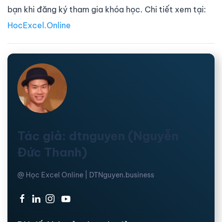
bạn khi đăng ký tham gia khóa học. Chi tiết xem tại:
HocExcel.Online
Tác giả: dtnguyen (Nguyễn
Đức Thanh)
@ Học Excel Online | DTNguyen.business
·
·
·