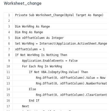
Worksheet_change
Private Sub Worksheet_Change(ByVal Target As Range)
Dim WorkRng As Range
Dim Rng As Range
Dim xOffsetColumn As Integer
Set WorkRng = Intersect(Application.ActiveSheet.Range("
xOffsetColumn = 1
If Not WorkRng Is Nothing Then
    Application.EnableEvents = False
    For Each Rng In WorkRng
        If Not VBA.IsEmpty(Rng.Value) Then
            Rng.Offset(0, xOffsetColumn).Value = Now
            Rng.Offset(0, xOffsetColumn).NumberFormat =
        Else
            Rng.Offset(0, xOffsetColumn).ClearContents
        End If
    Next