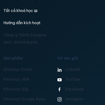
Tất cả khoá học
📖
Hướng dẫn kích hoạt
Công ty TNHH Zeitgeist
MST:
0315976395
Sản phẩm
Về tác giả
Khóa học Excel
Linkedin
Khóa học VBA
YouTube
Khóa học SQL
Facebook
Khóa học Google Apps
Instagram