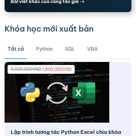
Bài viết khác của cùng tác giả
Khóa học mới xuất bản
Tất cả
Python
SQL
VBA
3.000.000
VND
1.800.000
VND
Lập trình tương tác Python Excel chìa khóa