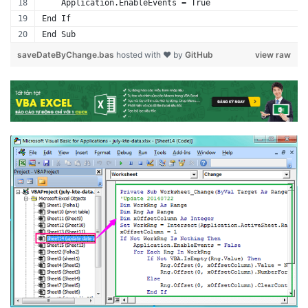
    Application.EnableEvents = True
End If
End Sub
saveDateByChange.bas
hosted with ❤ by
GitHub
view raw