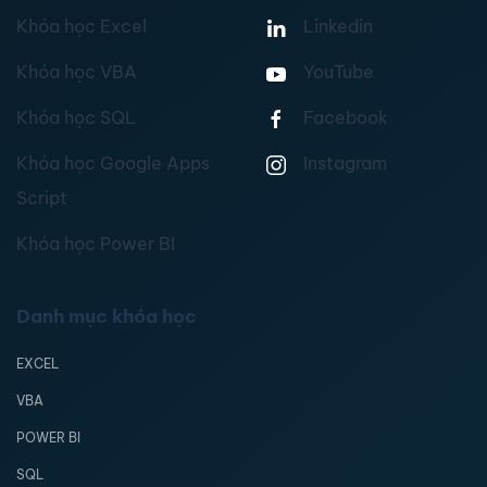
Khóa học Excel
Linkedin
Khóa học VBA
YouTube
Khóa học SQL
Facebook
Khóa học Google Apps
Instagram
Script
Khóa học Power BI
Danh mục khóa học
EXCEL
VBA
POWER BI
SQL