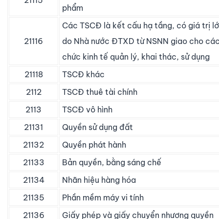
21115
phẩm
Các TSCĐ là kết cấu hạ tầng, có giá trị l
21116
do Nhà nước ĐTXD từ NSNN giao cho các
chức kinh tế quản lý, khai thác, sử dụng
21118
TSCĐ khác
2112
TSCĐ thuê tài chính
2113
TSCĐ vô hình
21131
Quyền sử dụng đất
21132
Quyền phát hành
21133
Bản quyền, bằng sáng chế
21134
Nhãn hiệu hàng hóa
21135
Phần mềm máy vi tính
21136
Giấy phép và giấy chuyển nhượng quyền