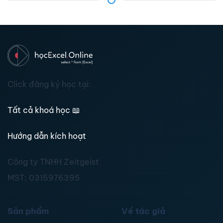
Click đăng ký học tại:
Tất cả khoá học
📖
Hướng dẫn kích hoạt
Công ty TNHH Zeitgeist
MST:
0315976395
Sản phẩm
Về tác giả