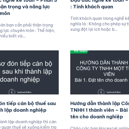
 nghề kế toán – Phần 3
Đạo đức nghề kế toán –
thận trọng và năng lực
: Tính khách quan
 môn
Tính khách quan trong nghề k
nghĩa là : Không cho phép sự th
án bạn cần phải thận trọng
xung đột lợi ích hoặc b…
g lực chuyên môn : Thể hiện,
 hiểu biết và…
ón tiếp cán bộ thuế sau
Hướng dẫn thành lập Cô
nh lập doanh nghiệp
TNHH 1 thành viên – Bài 
tên cho doanh nghiệp
hành lập doanh nghiệp thì cán
 quan thuế sẽ xuống kiểm tra
Chào các bạn Hocexcel.online