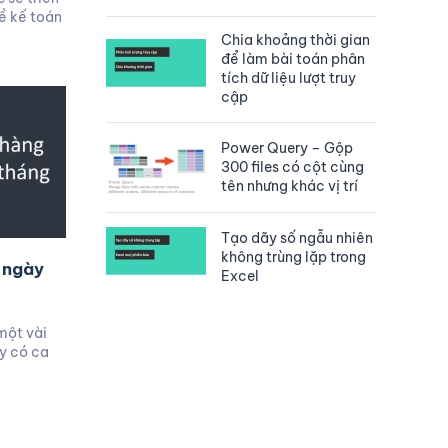
ề kế toán
Chia khoảng thời gian
để làm bài toán phân
tích dữ liệu lượt truy
cập
Power Query – Gộp
300 files có cột cùng
tên nhưng khác vị trí
Tạo dãy số ngẫu nhiên
không trùng lặp trong
 ngày
Excel
một vài
y có ca