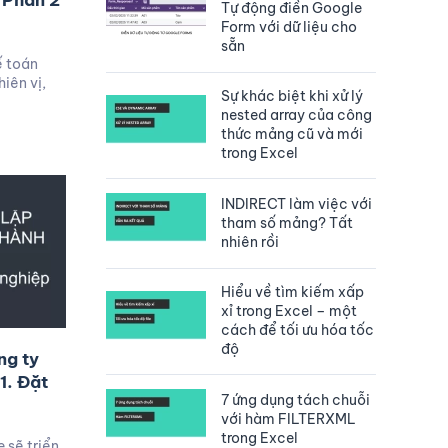
 Phần 2
Tự động điền Google
Form với dữ liệu cho
sẵn
ế toán
iên vị,
Sự khác biệt khi xử lý
nested array của công
thức mảng cũ và mới
trong Excel
INDIRECT làm việc với
tham số mảng? Tất
nhiên rồi
Hiểu về tìm kiếm xấp
xỉ trong Excel – một
cách để tối ưu hóa tốc
độ
ng ty
1. Đặt
7 ứng dụng tách chuỗi
với hàm FILTERXML
trong Excel
 sẽ triển