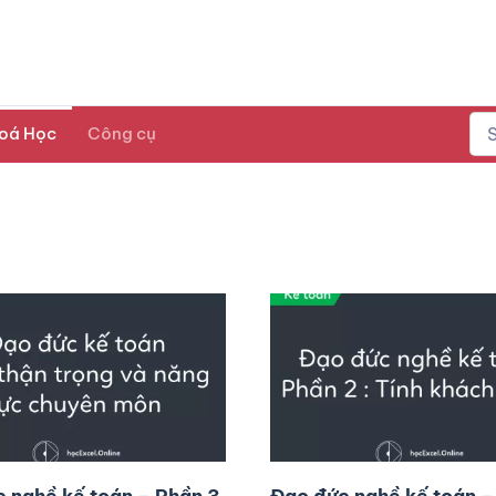
oá Học
Công cụ