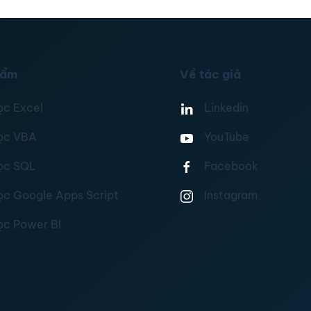
hẩm
Về tác giả
ọc Excel
Linkedin
ọc VBA
YouTube
ọc SQL
Facebook
ọc Google Apps Script
Instagram
ọc Power BI