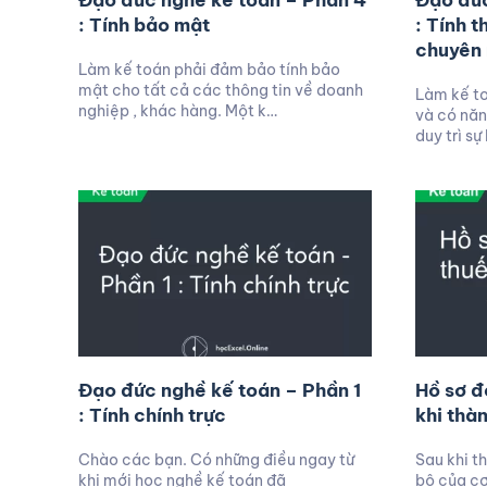
Đạo đức nghề kế toán – Phần 4
Đạo đức
: Tính bảo mật
: Tính 
chuyên
Làm kế toán phải đảm bảo tính bảo
mật cho tất cả các thông tin về doanh
Làm kế to
nghiệp , khác hàng. Một k…
và có năn
duy trì sự
Đạo đức nghề kế toán – Phần 1
Hồ sơ đ
: Tính chính trực
khi thà
Chào các bạn. Có những điều ngay từ
Sau khi t
khi mới học nghề kế toán đã
bộ của cơ