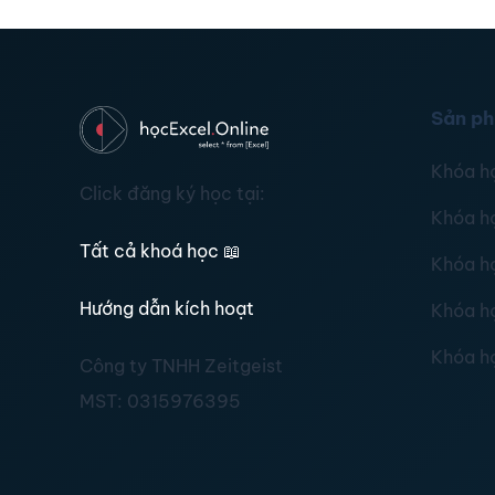
Sản p
Khóa h
Click đăng ký học tại:
Khóa h
Tất cả khoá học
📖
Khóa h
Hướng dẫn kích hoạt
Khóa h
Khóa h
Công ty TNHH Zeitgeist
MST:
0315976395