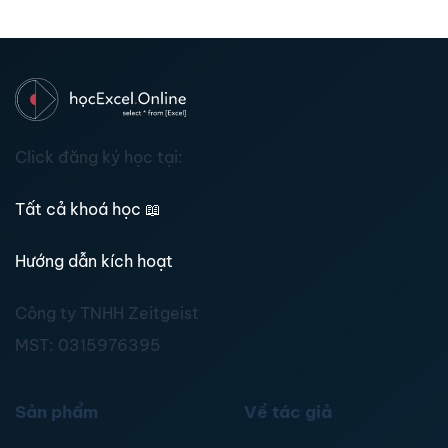
Click đăng ký học tại:
Tất cả khoá học
📖
Hướng dẫn kích hoạt
Công ty TNHH Zeitgeist
MST:
0315976395
Sản phẩm
Về tác giả