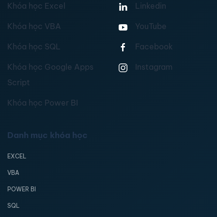
Khóa học Excel
Linkedin
Khóa học VBA
YouTube
Khóa học SQL
Facebook
Khóa học Google Apps
Instagram
Script
Khóa học Power BI
Danh mục khóa học
EXCEL
VBA
POWER BI
SQL