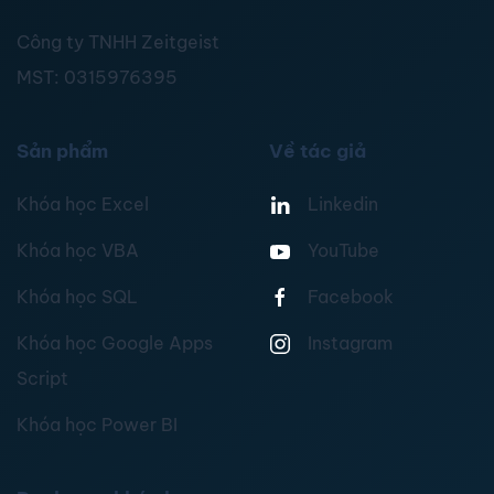
Công ty TNHH Zeitgeist
MST:
0315976395
Sản phẩm
Về tác giả
Khóa học Excel
Linkedin
Khóa học VBA
YouTube
Khóa học SQL
Facebook
Khóa học Google Apps
Instagram
Script
Khóa học Power BI