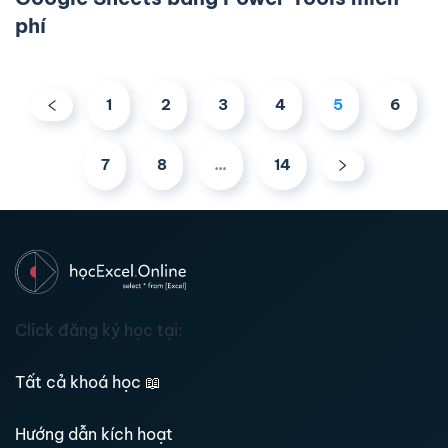
phí
1
2
3
4
5
6
7
8
…
14
Click đăng ký học tại:
Tất cả khoá học
📖
Hướng dẫn kích hoạt