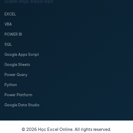
Danh mục khóa học
EXCEL
VBA
POWER BI
SQL
Google Apps Script
Google Sheets
Power Query
Python
Power Platform
Google Data Studio
©
2026
Học Excel Online. All rights reserved.