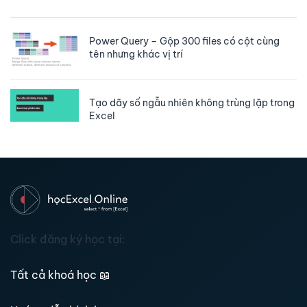
Power Query – Gộp 300 files có cột cùng
tên nhưng khác vị trí
Tạo dãy số ngẫu nhiên không trùng lặp trong
Excel
Click đăng ký học tại:
Tất cả khoá học
📖