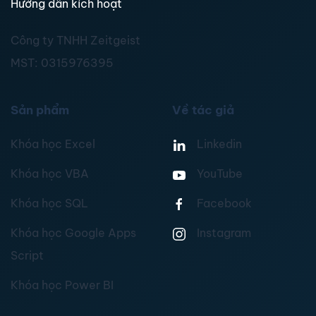
Hướng dẫn kích hoạt
Công ty TNHH Zeitgeist
MST:
0315976395
Sản phẩm
Về tác giả
Khóa học Excel
Linkedin
Khóa học VBA
YouTube
Khóa học SQL
Facebook
Khóa học Google Apps
Instagram
Script
Khóa học Power BI