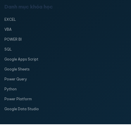
Danh mục khóa học
EXCEL
VBA
POWER BI
SQL
Google Apps Script
Google Sheets
Power Query
Python
Power Platform
Google Data Studio