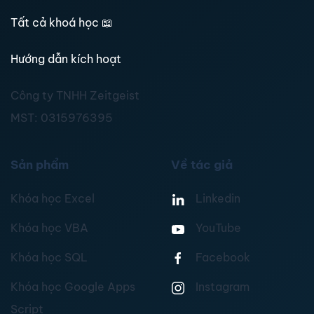
Tất cả khoá học
📖
Hướng dẫn kích hoạt
Công ty TNHH Zeitgeist
MST:
0315976395
Sản phẩm
Về tác giả
Khóa học Excel
Linkedin
Khóa học VBA
YouTube
Khóa học SQL
Facebook
Khóa học Google Apps
Instagram
Script