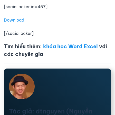
[sociallocker id=457]
Download
[/sociallocker]
Tìm hiểu thêm:
khóa học Word Excel
với
các chuyên gia
Tác giả: dtnguyen (Nguyễn