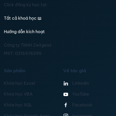
Click đăng ký học tại:
Tất cả khoá học
📖
Hướng dẫn kích hoạt
Công ty TNHH Zeitgeist
MST:
0315976395
Sản phẩm
Về tác giả
Khóa học Excel
Linkedin
Khóa học VBA
YouTube
Khóa học SQL
Facebook
Khóa học Google Apps
Instagram