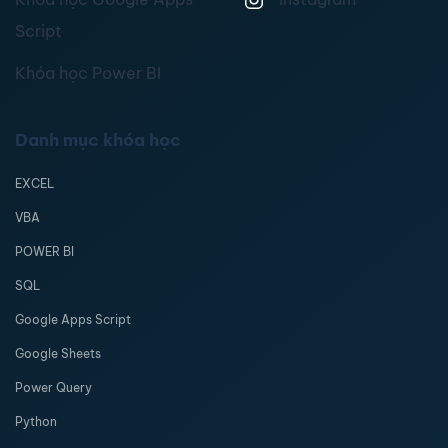
Script
Khóa học Power BI
Danh mục khóa học
EXCEL
VBA
POWER BI
SQL
Google Apps Script
Google Sheets
Power Query
Python