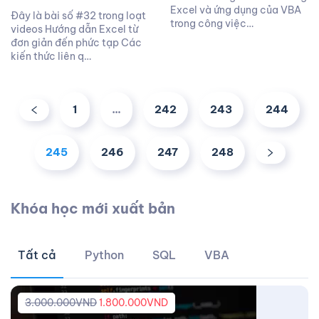
Excel và ứng dụng của VBA
Đây là bài số #32 trong loạt
trong công việc…
videos Hướng dẫn Excel từ
đơn giản đến phức tạp Các
kiến thức liên q…
1
…
242
243
244
245
246
247
248
Khóa học mới xuất bản
Tất cả
Python
SQL
VBA
3.000.000
VND
1.800.000
VND