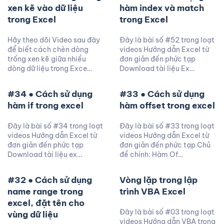
xen kẽ vào dữ liệu
hàm index và match
trong Excel
trong Excel
Hãy theo dõi Video sau đây
Đây là bài số #52 trong loạt
để biết cách chèn dòng
videos Hướng dẫn Excel từ
trống xen kẽ giữa nhiều
đơn giản đến phức tạp
dòng dữ liệu trong Exce…
Download tài liệu Ex…
#34 ● Cách sử dụng
#33 ● Cách sử dụng
hàm if trong excel
hàm offset trong excel
Đây là bài số #34 trong loạt
Đây là bài số #33 trong loạt
videos Hướng dẫn Excel từ
videos Hướng dẫn Excel từ
đơn giản đến phức tạp
đơn giản đến phức tạp Chủ
Download tài liệu ex…
đề chính: Hàm Of…
#32 ● Cách sử dụng
Vòng lặp trong lập
name range trong
trình VBA Excel
excel, đặt tên cho
Đây là bài số #03 trong loạt
vùng dữ liệu
videos Hướng dẫn VBA trong