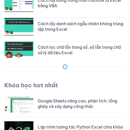
Cách lấy bảng trong mail Outlook ra Excel
bằng VBA
Cách lấy danh sách ngẫu nhiên không trùng
lặp trong Excel
Cách lọc chữ lẫn trong số, số lẫn trong chữ
xử lý dữ liệu Excel
Cách sử dụng mảng trong Google apps
script hay JavaScript
Khóa học hot nhất
Cách sử dụng hàm FILTERXML để tách và
sắp xếp dữ liệu trong Excel
Google Sheets nâng cao, phân tích, lồng
ghép và xây dựng công thức
Cách chèn dữ liệu nhanh vào nhiều files
Excel không cần mở file
Lập trình tương tác Python Excel chìa khóa