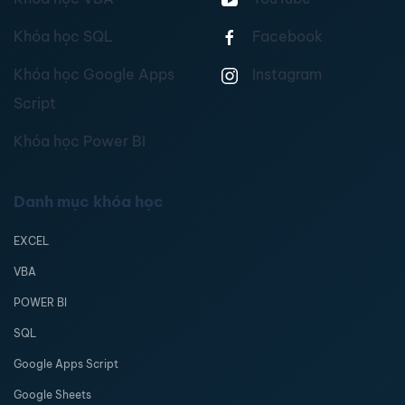
Khóa học SQL
Facebook
Khóa học Google Apps
Instagram
Script
Khóa học Power BI
Danh mục khóa học
EXCEL
VBA
POWER BI
SQL
Google Apps Script
Google Sheets