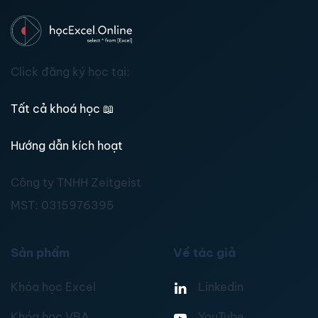
Click đăng ký học tại:
Tất cả khoá học
📖
Hướng dẫn kích hoạt
Công ty TNHH Zeitgeist
MST:
0315976395
Sản phẩm
Về tác giả
Khóa học Excel
Linkedin
Khóa học VBA
YouTube