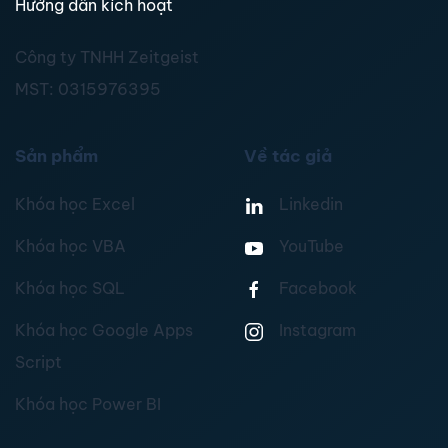
Hướng dẫn kích hoạt
Công ty TNHH Zeitgeist
MST:
0315976395
Sản phẩm
Về tác giả
Khóa học Excel
Linkedin
Khóa học VBA
YouTube
Khóa học SQL
Facebook
Khóa học Google Apps
Instagram
Script
Khóa học Power BI