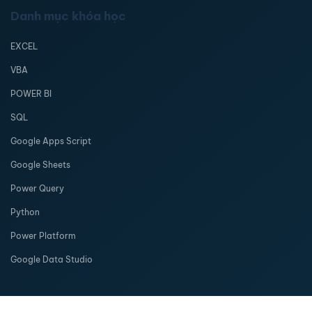
Danh mục khóa học
EXCEL
VBA
POWER BI
SQL
Google Apps Script
Google Sheets
Power Query
Python
Power Platform
Google Data Studio