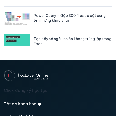
Power Query – Gộp 300 files có cột cùng
tên nhưng khác vị trí
Tạo dãy số ngẫu nhiên không trùng lặp trong
Excel
Click đăng ký học tại:
Tất cả khoá học
📖