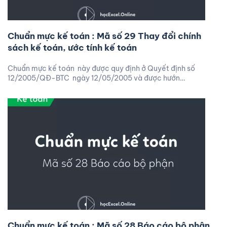
Chuẩn mực kế toán : Mã số 29 Thay đổi chính
sách kế toán, ước tính kế toán
Chuẩn mực kế toán này được quy định ở Quyết định số
12/2005/QĐ-BTC ngày 12/05/2005 và được hướn…
Chuẩn mực kế toán : Mã số 28 Báo cáo bộ phận