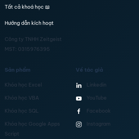
Tất cả khoá học
📖
Hướng dẫn kích hoạt
Công ty TNHH Zeitgeist
MST:
0315976395
Sản phẩm
Về tác giả
Khóa học Excel
Linkedin
Khóa học VBA
YouTube
Khóa học SQL
Facebook
Khóa học Google Apps
Instagram
Script