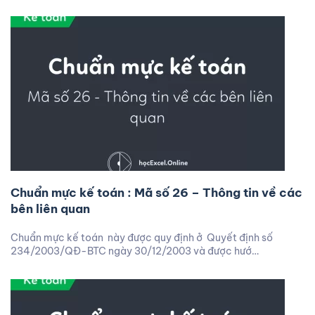
Chuẩn mực kế toán : Mã số 26 – Thông tin về các
bên liên quan
Chuẩn mực kế toán này được quy định ở Quyết định số
234/2003/QĐ-BTC ngày 30/12/2003 và được hướ…