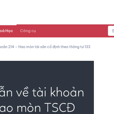
oá Học
Công cụ
hoản 214 – Hao mòn tài sản cố định theo thông tư 133