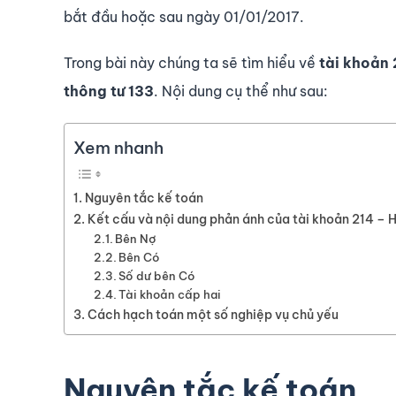
bắt đầu hoặc sau ngày 01/01/2017.
Trong bài này chúng ta sẽ tìm hiểu về
tài kho
ả
n 
th
ô
ng t
ư
133
. Nội dung cụ thể như sau:
Xem nhanh
Nguyên tắc kế toán
Kết cấu và nội dung phản ánh của tài khoản 214 
Bên Nợ
Bên Có
Số dư bên Có
Tài khoản cấp hai
Cách hạch toán một số nghiệp vụ chủ yếu
Nguyên tắc kế toán