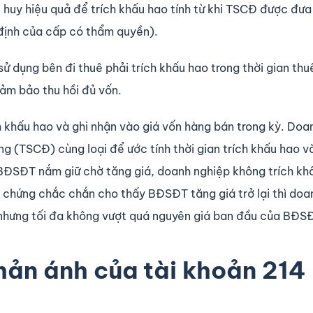
át huy hiệu quả để trích khấu hao tính từ khi TSCĐ được đưa
định của cấp có thẩm quyền).
 sử dụng bên đi thuê phải trích khấu hao trong thời gian th
đảm bảo thu hồi đủ vốn.
 khấu hao và ghi nhận vào giá vốn hàng bán trong kỳ. Doa
g (TSCĐ) cùng loại để ước tính thời gian trích khấu hao v
ĐSĐT nắm giữ chờ tăng giá, doanh nghiệp không trích kh
g chứng chắc chắn cho thấy BĐSĐT tăng giá trở lại thì doa
nhưng tối đa không vượt quá nguyên giá ban đầu của BĐS
hản ánh của tài khoản 214