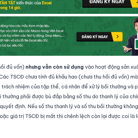
hồi đủ vốn)
nhưng vẫn còn sử dụng
vào hoạt động sản xuấ
 Các TSCĐ chưa tính đủ khấu hao (chưa thu hồi đủ vốn) mà
, trách nhiệm của tập thể, cá nhân để xử lý bồi thường và 
ồi thường phải được bù đắp bằng số thu do thanh lý của ch
quyết định. Nếu số thu thanh lý và số thu bồi thường khôn
oặc giá trị TSCĐ bị mất thì chênh lệch còn lại được coi là l