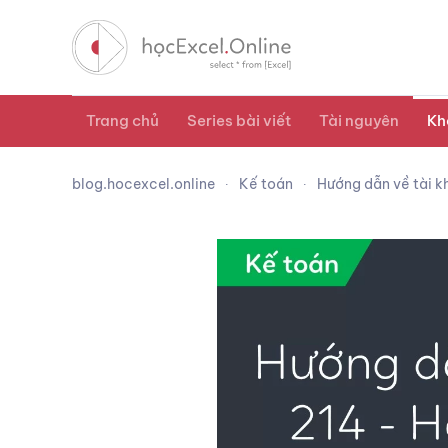
Trang chủ
Series bài viết
Tài nguyên
Kh
blog.hocexcel.online
Kế toán
Hướng dẫn về tài k