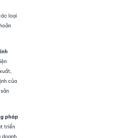
ác loại
khoản
inh
iện
xuất,
ịnh của
 sản
ng pháp
 triển
a doanh