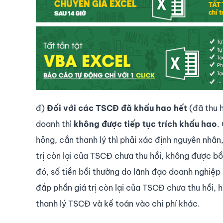
đ)
Đối với các TSCĐ đã khấu hao hết
(đã thu 
doanh thì
không được tiếp tục trích khấu hao
.
hỏng, cần thanh lý thì phải xác định nguyên nhân
trị còn lại của TSCĐ chưa thu hồi, không được b
đó, số tiền bồi thường do lãnh đạo doanh nghiệp 
đắp phần giá trị còn lại của TSCĐ chưa thu hồi, h
thanh lý TSCĐ và kế toán vào chi phí khác.