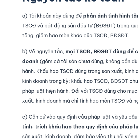
a) Tài khoản này dùng để
phản ánh tình hình tă
TSCĐ và bất động sản đầu tư (BĐSĐT) trong quá
tăng, giảm hao mòn khác của TSCĐ, BĐSĐT.
b) Về nguyên tắc,
mọi TSCĐ, BĐSĐT dùng để ch
doanh
(gồm cả tài sản chưa dùng, không cần dù
hành. Khấu hao TSCĐ dùng trong sản xuất, kinh 
kinh doanh trong kỳ; khấu hao TSCĐ, BĐSĐT chưa
pháp luật hiện hành. Đối với TSCĐ dùng cho mục đ
xuất, kinh doanh mà chỉ tính hao mòn TSCĐ và h
c) Căn cứ vào quy định của pháp luật và yêu cầu
tính, trích khấu hao theo quy định của pháp l
sản xuất, kinh doanh, đảm bảo việc thu hồi vốn n