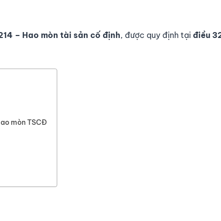
214 – Hao mòn tài sản cố định
, được quy định tại
đi
ề
u
3
– Hao mòn TSCĐ