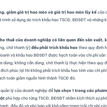
ng, giảm giá trị hao mòn và giá trị hao mòn lũy kế
của c
 trình sử dụng do trích khấu hao TSCĐ, BĐSĐT và những 
o thuê của doanh nghiệp có liên quan đến sản xuất, k
ng, chờ thanh lý)
đều phải trích khấu hao
theo quy định h
doanh và khấu hao BĐSĐT được hạch toán vào chi phí sản 
 dùng, không cần dùng, chờ thanh lý thực hiện theo quy đ
ích phúc lợi thì không phải trích khấu hao tính vào chi phí
ạch toán giảm nguồn hình thành TSCĐ đó.
 quản lý của doanh nghiệp để
lựa chọn 1 trong các phươ
uật
phù hợp cho từng TSCĐ, BĐSĐT nhằm kích thích sự phát
hanh, đầy đủ và phù hợp với khả năng trang trải chi phí củ