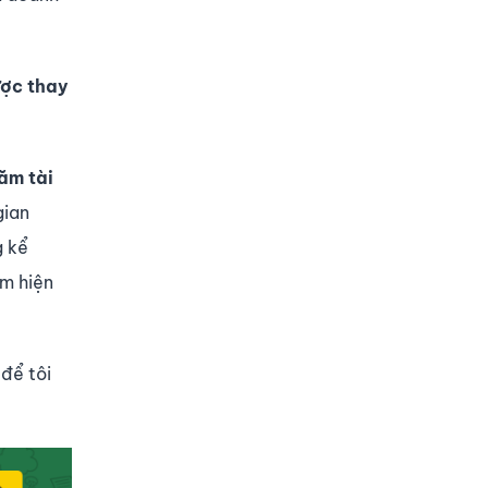
ược thay
năm tài
gian
g kể
ăm hiện
để tôi