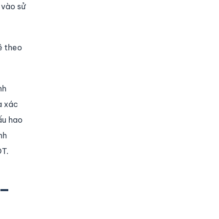
 vào sử
uê theo
nh
à xác
ấu hao
nh
ĐT.
 –