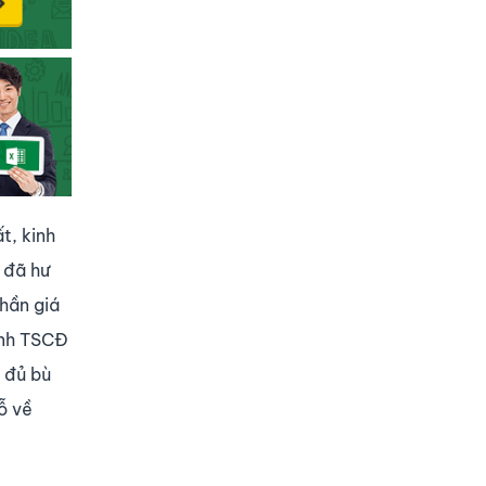
t, kinh
 đã hư
phần giá
ính TSCĐ
g đủ bù
ỗ về