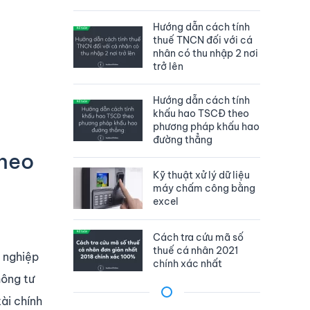
Hướng dẫn cách tính
thuế TNCN đối với cá
nhân có thu nhập 2 nơi
trở lên
Hướng dẫn cách tính
khấu hao TSCĐ theo
phương pháp khấu hao
đường thẳng
theo
Kỹ thuật xử lý dữ liệu
máy chấm công bằng
excel
Cách tra cứu mã số
thuế cá nhân 2021
 nghiệp
chính xác nhất
hông tư
ài chính