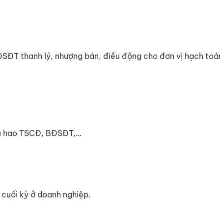
ĐT thanh lý, nhượng bán, điều động cho đơn vị hạch toá
ấu hao TSCĐ, BĐSĐT,…
 cuối kỳ ở doanh nghiệp.