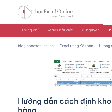
Trang chủ
Series bài viết
Tài nguyên
Kh
blog.hocexcel.online
Excel trong Kế toán
Hướng d
Hướng dẫn cách định kho
hàng