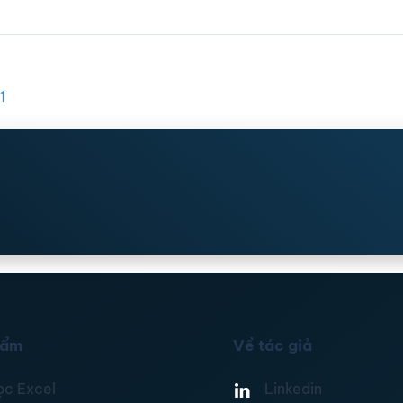
1
hẩm
Về tác giả
ọc Excel
Linkedin