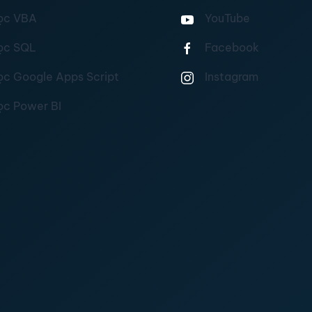
ọc VBA
YouTube
ọc SQL
Facebook
ọc Google Apps Script
Instagram
ọc Power BI