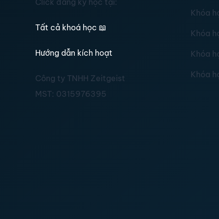
Click đăng ký học tại:
Khóa h
Tất cả khoá học
📖
Khóa h
Hướng dẫn kích hoạt
Khóa h
Khóa h
Công ty TNHH Zeitgeist
MST:
0315976395