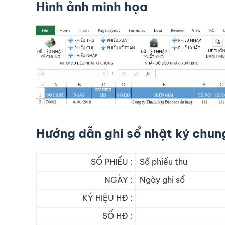
Hình ảnh minh họa
Hướng dẫn ghi sổ nhật ký chun
SỐ PHIẾU :
Số phiếu thu
NGÀY :
Ngày ghi sổ
KÝ HIỆU HĐ :
SỐ HĐ :