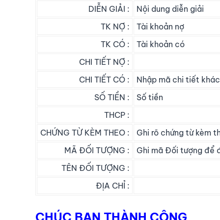
DIỄN GIẢI :
Nội dung diễn giải
TK NỢ :
Tài khoản nợ
TK CÓ :
Tài khoản có
CHI TIẾT NỢ :
CHI TIẾT CÓ :
Nhập mã chi tiết khác
SỐ TIỀN :
Số tiền
THCP :
CHỨNG TỪ KÈM THEO :
Ghi rõ chứng từ kèm t
MÃ ĐỐI TƯỢNG :
Ghi mã Đối tượng để đ
TÊN ĐỐI TƯỢNG :
ĐỊA CHỈ :
CHÚC BẠN THÀNH CÔNG