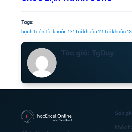
Tags:
hạch toán tài khoản 131
∙
tài khoản 111
∙
tài khoản 13
Tác giả: TgDuy
Sản p
Khóa h