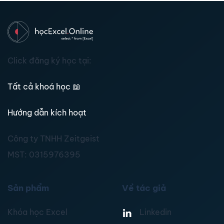
Click đăng ký học tại:
Tất cả khoá học
📖
Hướng dẫn kích hoạt
Công ty TNHH Zeitgeist
MST:
0315976395
Sản phẩm
Về tác giả
Khóa học Excel
Linkedin