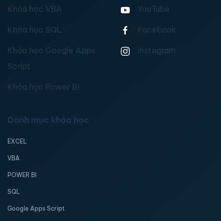
Khóa học VBA
YouTube
Khóa học SQL
Facebook
Khóa học Google Apps
Instagram
Script
Khóa học Power BI
Danh mục khóa học
EXCEL
VBA
POWER BI
SQL
Google Apps Script