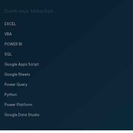
Danh mục khóa học
EXCEL
VBA
POWER BI
SQL
Google Apps Script
Google Sheets
Power Query
Python
Power Platform
Google Data Studio