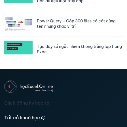
tích dữ liệu lượt truy cập
Power Query – Gộp 300 files có cột cùng
tên nhưng khác vị trí
Tạo dãy số ngẫu nhiên không trùng lặp trong
Excel
Click đăng ký học tại:
Tất cả khoá học
📖