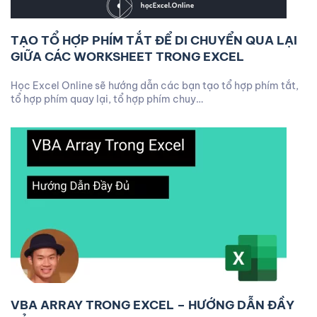
TẠO TỔ HỢP PHÍM TẮT ĐỂ DI CHUYỂN QUA LẠI
GIỮA CÁC WORKSHEET TRONG EXCEL
Học Excel Online sẽ hướng dẫn các bạn tạo tổ hợp phím tắt,
tổ hợp phím quay lại, tổ hợp phím chuy…
VBA ARRAY TRONG EXCEL – HƯỚNG DẪN ĐẦY