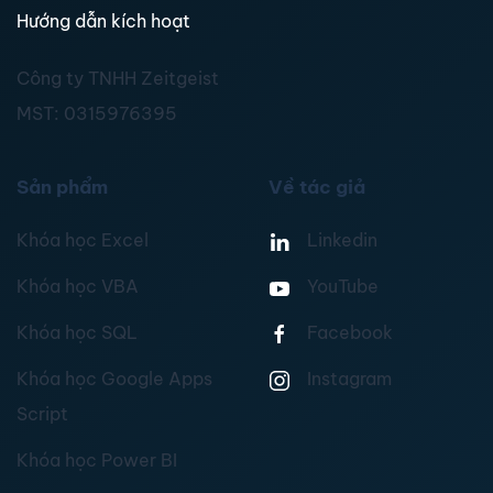
Hướng dẫn kích hoạt
Công ty TNHH Zeitgeist
MST:
0315976395
Sản phẩm
Về tác giả
Khóa học Excel
Linkedin
Khóa học VBA
YouTube
Khóa học SQL
Facebook
Khóa học Google Apps
Instagram
Script
Khóa học Power BI