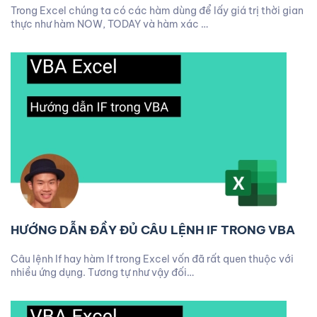
Trong Excel chúng ta có các hàm dùng để lấy giá trị thời gian
thực như hàm NOW, TODAY và hàm xác …
HƯỚNG DẪN ĐẦY ĐỦ CÂU LỆNH IF TRONG VBA
Câu lệnh If hay hàm If trong Excel vốn đã rất quen thuộc với
nhiều ứng dụng. Tương tự như vậy đối…