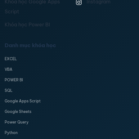
Khóa học Google Apps
Instagram
Script
Khóa học Power BI
Danh mục khóa học
EXCEL
VBA
POWER BI
SQL
Google Apps Script
Google Sheets
Power Query
Python