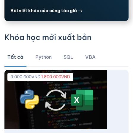
Bài viết khác của cùng tác giả
Khóa học mới xuất bản
Tất cả
Python
SQL
VBA
3.000.000
VND
1.800.000
VND