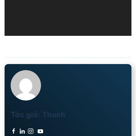
Tác giả: Thanh
·
·
·