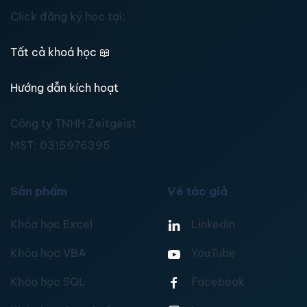
Click đăng ký học tại:
Tất cả khoá học
📖
Hướng dẫn kích hoạt
Công ty TNHH Zeitgeist
MST:
0315976395
Sản phẩm
Về tác giả
Khóa học Excel
Linkedin
Khóa học VBA
YouTube
Khóa học SQL
Facebook