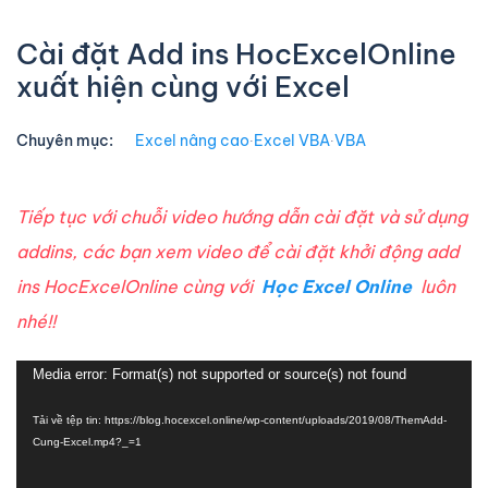
Cài đặt Add ins HocExcelOnline
xuất hiện cùng với Excel
Chuyên mục:
Excel nâng cao
∙
Excel VBA
∙
VBA
Tiếp tục với chuỗi video hướng dẫn cài đặt và sử dụng
addins, các bạn xem video để cài đặt khởi động add
ins HocExcelOnline cùng với
Học Excel Online
luôn
nhé!!
Trình
Media error: Format(s) not supported or source(s) not found
chơi
Tải về tệp tin: https://blog.hocexcel.online/wp-content/uploads/2019/08/ThemAdd-
Video
Cung-Excel.mp4?_=1