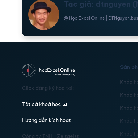
Tác giả: dtnguyen 
@ Học Excel Online | DTNguyen.bus
Sản p
Khóa h
Click đăng ký học tại:
Khóa h
Tất cả khoá học
📖
Khóa h
Hướng dẫn kích hoạt
Khóa h
Khóa h
Công ty TNHH Zeitgeist