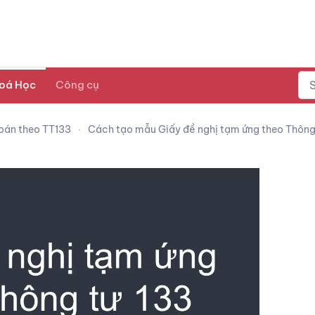
oá Học
Công cụ
oán theo TT133
Cách tạo mẫu Giấy đề nghị tạm ứng theo Thông 