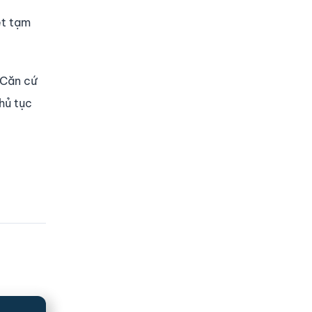
ệt tạm
 Căn cứ
hủ tục