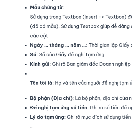
Mẫu chứng từ
:
Sử dụng trong Textbox (Insert -> Textbox) đ
(đã có mẫu). Sử dụng Textbox giúp dễ dàng d
các cột
Ngày … tháng … năm …
: Thời gian lập Giấy
Số
: Số của Giấy đề nghị tạm ứng
Kính gửi
: Ghi rõ Ban giám đốc Doanh nghiệp
Tên tôi là
: Họ và tên của người đề nghị tạm 
Bộ phận (Địa chỉ)
: Là bộ phận, địa chỉ của 
Đề nghị tạm ứng số tiền
: Ghi rõ số tiền đề
Lý do tạm ứng:
Ghi rõ mục đích sử dụng tiền
…