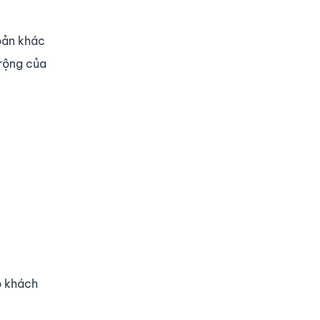
bản khác
 rộng của
p khách