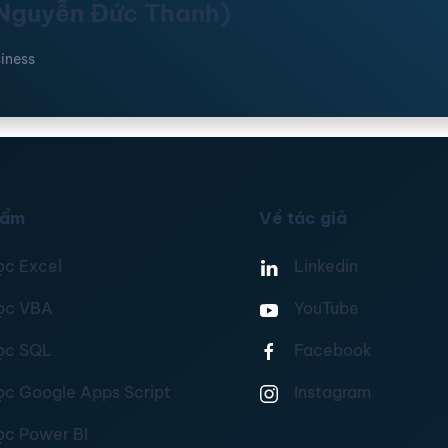
(Nguyễn Đức Thanh)
iness
hẩm
Về tác giả
ọc Excel
Linkedin
ọc VBA
YouTube
ọc SQL
Facebook
ọc Google Apps Script
Instagram
ọc Power BI