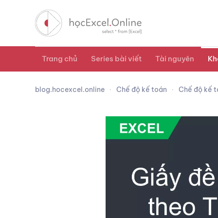
Trang chủ
Series bài viết
Tài nguyên
Kh
blog.hocexcel.online
Chế độ kế toán
Chế độ kế t