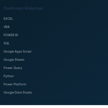
Danh mục khóa học
EXCEL
VBA
POWER BI
SQL
Google Apps Script
Google Sheets
Power Query
Python
Power Platform
Google Data Studio