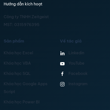
Hướng dẫn kích hoạt
Công ty TNHH Zeitgeist
MST:
0315976395
Sản phẩm
Về tác giả
Khóa học Excel
Linkedin
Khóa học VBA
YouTube
Khóa học SQL
Facebook
Khóa học Google Apps
Instagram
Script
Khóa học Power BI